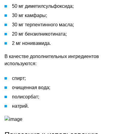
50 мг диметилсульфоксида;
30 мг камфары;
30 мг терпентинного масла;
20 мг бензилникотината;
2 мг нонивамида.
В качестве дополнительных ингредиентов
используются:
спирт;
очищенная вода;
полисорбат;
натрий.