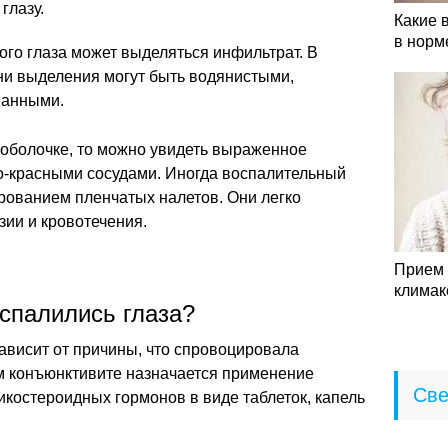
глазу.
Какие 
в норм
го глаза может выделяться инфильтрат. В
ни выделения могут быть водянистыми,
шанными.
 оболочке, то можно увидеть выраженное
о-красными сосудами. Иногда воспалительный
ованием пленчатых налетов. Они легко
ии и кровотечения.
Прием 
климак
оспалились глаза?
ависит от причины, что спровоцировала
м конъюнктивите назначается применение
Све
икостероидных гормонов в виде таблеток, капель