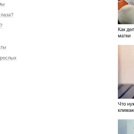
мы
глаза?
?
Как де
матки
аты
зрослых
Что ну
климак