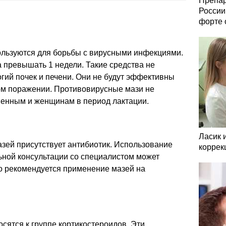
Препар
России
форте 
льзуются для борьбы с вирусными инфекциями.
 превышать 1 недели. Такие средства не
гий почек и печени. Они не будут эффективны
ом поражении. Противовирусные мази не
енным и женщинам в период лактации.
Ласик 
зей присутствует антибиотик. Использование
коррек
ьной консультации со специалистом может
о рекомендуется применение мазей на
сятся к группе кортикостероидов. Эти