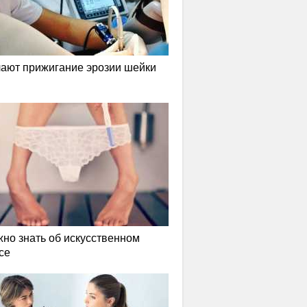
лают прижигание эрозии шейки
жно знать об искусственном
се