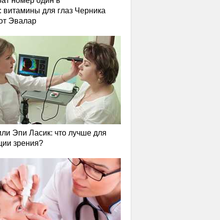
ат номер один в
: витамины для глаз Черника
от Эвалар
или Эпи Ласик: что лучше для
ции зрения?