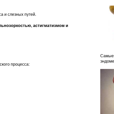
а и слезных путей.
альнозоркостью, астигматизмом и
Самые 
эндоме
кого процесса: