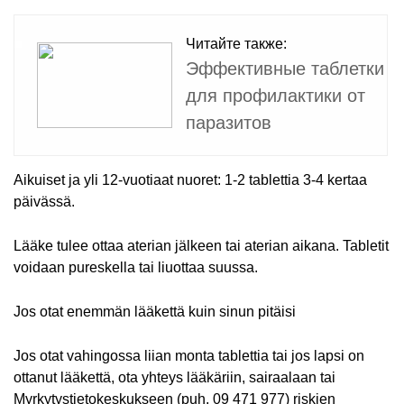
Читайте также:
Эффективные таблетки
для профилактики от
паразитов
Aikuiset ja yli 12-vuotiaat nuoret: 1-2 tablettia 3-4 kertaa
päivässä.
Lääke tulee ottaa aterian jälkeen tai aterian aikana. Tabletit
voidaan pureskella tai liuottaa suussa.
Jos otat enemmän lääkettä kuin sinun pitäisi
Jos otat vahingossa liian monta tablettia tai jos lapsi on
ottanut lääkettä, ota yhteys lääkäriin, sairaalaan tai
Myrkytystietokeskukseen (puh. 09 471 977) riskien