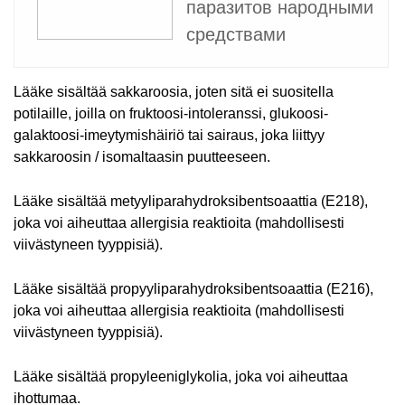
паразитов народными
средствами
Lääke sisältää sakkaroosia, joten sitä ei suositella
potilaille, joilla on fruktoosi-intoleranssi, glukoosi-
galaktoosi-imeytymishäiriö tai sairaus, joka liittyy
sakkaroosin / isomaltaasin puutteeseen.
Lääke sisältää metyyliparahydroksibentsoaattia (E218),
joka voi aiheuttaa allergisia reaktioita (mahdollisesti
viivästyneen tyyppisiä).
Lääke sisältää propyyliparahydroksibentsoaattia (E216),
joka voi aiheuttaa allergisia reaktioita (mahdollisesti
viivästyneen tyyppisiä).
Lääke sisältää propyleeniglykolia, joka voi aiheuttaa
ihottumaa.