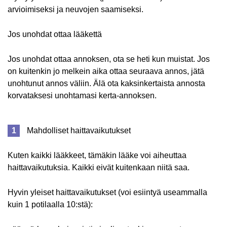
arvioimiseksi ja neuvojen saamiseksi.
Jos unohdat ottaa lääkettä
Jos unohdat ottaa annoksen, ota se heti kun muistat. Jos
on kuitenkin jo melkein aika ottaa seuraava annos, jätä
unohtunut annos väliin. Älä ota kaksinkertaista annosta
korvataksesi unohtamasi kerta-annoksen.
Mahdolliset haittavaikutukset
Kuten kaikki lääkkeet, tämäkin lääke voi aiheuttaa
haittavaikutuksia. Kaikki eivät kuitenkaan niitä saa.
Hyvin yleiset haittavaikutukset (voi esiintyä useammalla
kuin 1 potilaalla 10:stä):