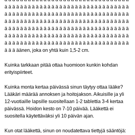
ä ä ä ä ä ä ä ä ä ä ä ä ä ä ä ä ä ä ä ä ä ä ä ä ä ä ä ä ä ä ä ä
ä ä ä ä ä ä ä ä ä ä ä ä ä ä ä ä ä ä ä ä ä ä ä ä ä ä ä ä ä ä ä ä
ä ä ä ä ä ä ä ä ä ä ä ä ä ä ä ä ä ä ä ä ä ä ä ä ä ä ä ä ä ä ä ä
ä ä ä ä ä ä ä ä ä ä ä ä ä ä ä ä ä ä ä ä ä ä ä ä ä ä ä ä ä ä ä ä
ä ä ä ä ä ä ä ä ä ä ä ä ä ä ä ä ä ä ä ä ä ä ä ä ä ä ä ä ä ä ä ä
ä ä ä ä ä ä ä ä ä ä ä ä ä ä ä ä ä ä ä ä ä ä ä ä ä ä ä ä ä ä ä ä
ä ä ä äänen, joka on yhtä kuin 1,5-2 cm.
Kuinka tarkkaan pitää ottaa huomioon kunkin kohdan
erityispiirteet.
Kuinka monta kertaa päivässä sinun täytyy ottaa lääke?
Lääkäri määrää annoksen ja hoitojakson. Aikuisille ja yli
12-vuotiaille lapsille suositellaan 1-2 tablettia 3-4 kertaa
päivässä. Hoidon kesto on 7-10 päivää. Lääkettä ei
suositella käytettäväksi yli 10 päivän ajan.
Kun otat lääkettä, sinun on noudatettava tiettyjä sääntöjä: