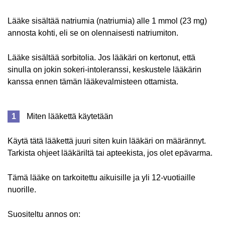
Lääke sisältää natriumia (natriumia) alle 1 mmol (23 mg)
annosta kohti, eli se on olennaisesti natriumiton.
Lääke sisältää sorbitolia. Jos lääkäri on kertonut, että
sinulla on jokin sokeri-intoleranssi, keskustele lääkärin
kanssa ennen tämän lääkevalmisteen ottamista.
Miten lääkettä käytetään
Käytä tätä lääkettä juuri siten kuin lääkäri on määrännyt.
Tarkista ohjeet lääkäriltä tai apteekista, jos olet epävarma.
Tämä lääke on tarkoitettu aikuisille ja yli 12-vuotiaille
nuorille.
Suositeltu annos on: