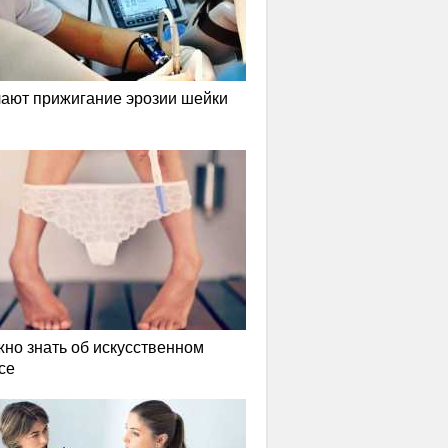
лают прижигание эрозии шейки
жно знать об искусственном
се