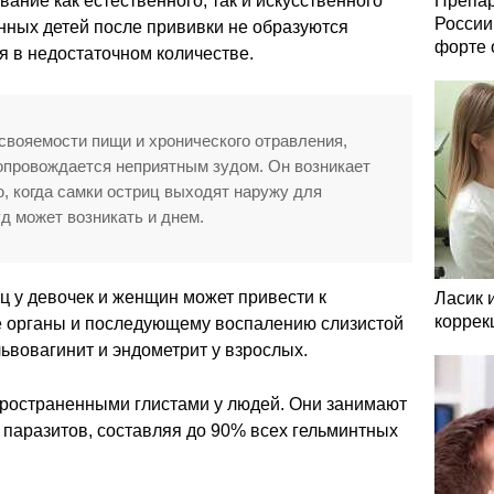
ние как естественного, так и искусственного
Препар
России
нных детей после прививки не образуются
форте 
я в недостаточном количестве.
свояемости пищи и хронического отравления,
опровождается неприятным зудом. Он возникает
, когда самки остриц выходят наружу для
уд может возникать и днем.
ц у девочек и женщин может привести к
Ласик 
коррек
е органы и последующему воспалению слизистой
львовагинит и эндометрит у взрослых.
ространенными глистами у людей. Они занимают
 паразитов, составляя до 90% всех гельминтных