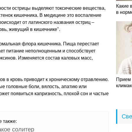
Какие 
ности острицы выделяют токсические вещества,
в норм
тенок кишечника. В медицине это воспаление
роисходит от латинского названия остриц –
ервь, живущий в кишечнике".
рмальная флора кишечника. Пища перестает
ает питание неполноценным и способствует
ксинов. Изменяется состав каловых масс,
в в кровь приводит к хроническому отравлению.
Прием 
климак
е головные боли, вялость, апатию или
ожет появиться капризность, плохой сон и частые
Све
е также:
акое солитер