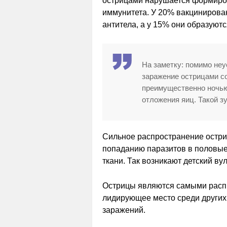
острицами нарушается формирова
иммунитета. У 20% вакцинирова
антитела, а у 15% они образуютс
На заметку: помимо неу
заражение острицами с
преимущественно ночью
отложения яиц. Такой з
Сильное распространение остри
попаданию паразитов в половы
ткани. Так возникают детский ву
Острицы являются самыми расп
лидирующее место среди других
заражений.