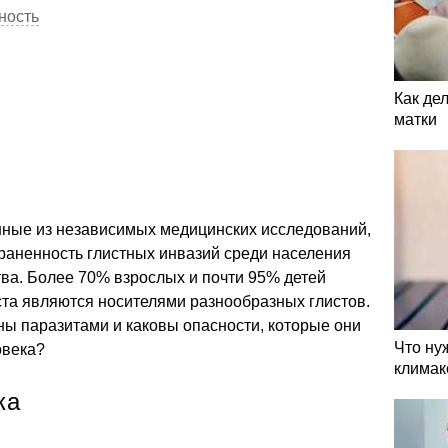
ность
Как де
матки
нные из независимых медицинских исследований,
раненность глистных инвазий среди населения
тва. Более 70% взрослых и почти 95% детей
ста являются носителями разнообразных глистов.
ны паразитами и каковы опасности, которые они
Что ну
овека?
климак
ка