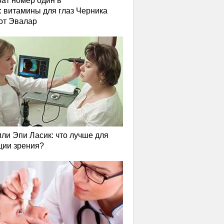
ат номер один в
: витамины для глаз Черника
от Эвалар
или Эпи Ласик: что лучше для
ции зрения?