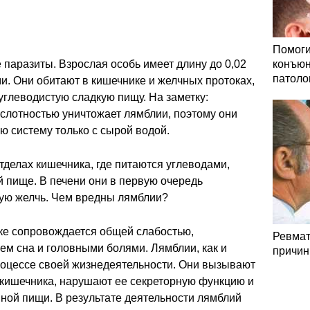
Помоги
 паразиты. Взрослая особь имеет длину до 0,02
конъюн
патоло
и. Они обитают в кишечнике и желчных протоках,
углеводистую сладкую пищу. На заметку:
слотностью уничтожает лямблии, поэтому они
ю систему только с сырой водой.
делах кишечника, где питаются углеводами,
пище. В печени они в первую очередь
ую желчь. Чем вредны лямблии?
ке сопровождается общей слабостью,
Ревмат
м сна и головными болями. Лямблии, как и
причин
роцессе своей жизнедеятельности. Они вызывают
 кишечника, нарушают ее секреторную функцию и
ной пищи. В результате деятельности лямблий