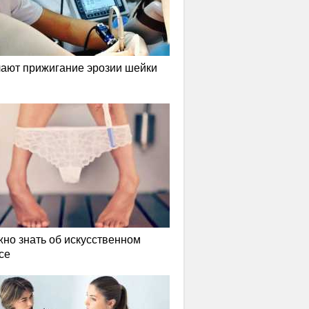
лают прижигание эрозии шейки
жно знать об искусственном
се