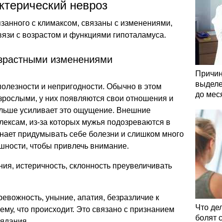
ктерический невроз
занного с климаксом, связаны с изменениями,
язи с возрастом и функциями гипоталамуса.
озрастными изменениями
Причин
выделе
олезности и непригодности. Обычно в этом
до мес
взрослыми, у них появляются свои отношения и
ольше усиливает это ощущение. Внешние
лексам, из-за которых мужья подозреваются в
нает придумывать себе болезни и слишком много
шности, чтобы привлечь внимание.
ия, истеричность, склонность преувеличивать
ревожность, уныние, апатия, безразличие к
Что де
му, что происходит. Это связано с признанием
болят 
вядания.