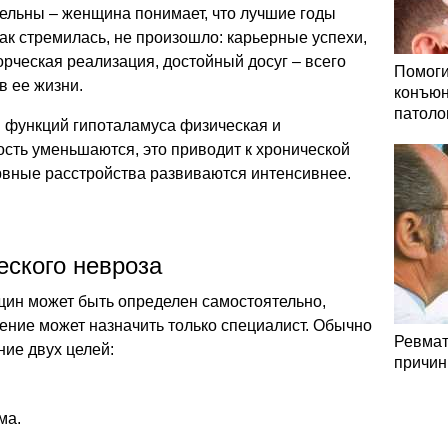
ельны – женщина понимает, что лучшие годы
 так стремилась, не произошло: карьерные успехи,
орческая реализация, достойный досуг – всего
Помоги
 в ее жизни.
конъюн
патоло
й функций гипоталамуса физическая и
сть уменьшаются, это приводит к хронической
ервные расстройства развиваются интенсивнее.
еского невроза
щин может быть определен самостоятельно,
чение может назначить только специалист. Обычно
Ревмат
ие двух целей:
причин
ма.