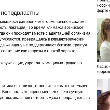
Препар
России
форте 
 неподвластны
ждающиеся изменениями гормональной системы
сть, лактация), во время климакса возникают
да они проходят вместе с адаптацией организма
сугубляются, превращаясь в климактерический
огда женщину не поддерживают близкие, трактуя
состояние как капризы и плохой характер.
окружающих, управлять эмоциями трудно по
Ласик 
коррек
вятила всю жизнь, становятся самостоятельнее,
м. Внешность женщины меняется не в лучшую
о детям, опасения потерять мужа превращаются в