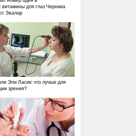
ат номер один в
: витамины для глаз Черника
от Эвалар
или Эпи Ласик: что лучше для
ции зрения?