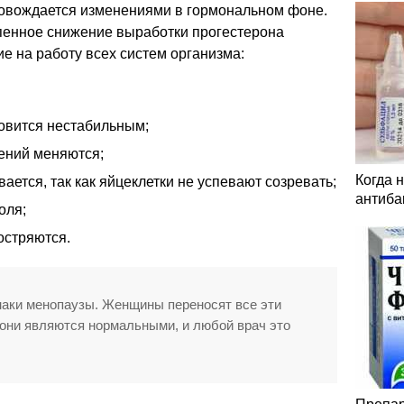
ровождается изменениями в гормональном фоне.
епенное снижение выработки прогестерона
ие на работу всех систем организма:
овится нестабильным;
лений меняются;
Когда 
ается, так как яйцеклетки не успевают созревать;
антиба
оля;
остряются.
наки менопаузы. Женщины переносят все эти
 они являются нормальными, и любой врач это