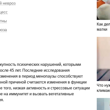
й невроз
цесс
стны
Как де
матки
роза
окупность психических нарушений, которыми
осле 45 лет. Последние исследования
изменения в период менопаузы способствуют
овной причиной считаются изменения в функции
Что ну
е того, низкая активность и стрессовые ситуации
климак
ие на иммунитет и вызвать вегетативные
я.