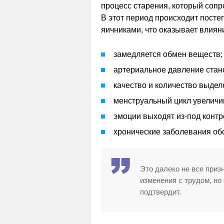
процесс старения, который соп
В этот период происходит пост
яичниками, что оказывает влиян
замедляется обмен веществ;
артериальное давление стан
качество и количество выде
менструальный цикл увеличив
эмоции выходят из-под контр
хронические заболевания об
Это далеко не все приз
изменения с трудом, но
подтвердит.