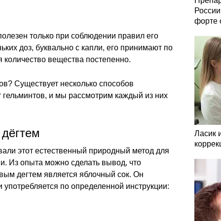
Препар
России
форте 
полезен только при соблюдении правил его
ьких доз, буквально с капли, его принимают по
я количество вещества постепенно.
тов? Существует несколько способов
т гельминтов, и мы рассмотрим каждый из них
 дёгтем
Ласик 
коррек
вали этот естественный природный метод для
. Из опыта можно сделать вывод, что
вым дегтем является яблочный сок. Он
и употребляется по определенной инструкции: