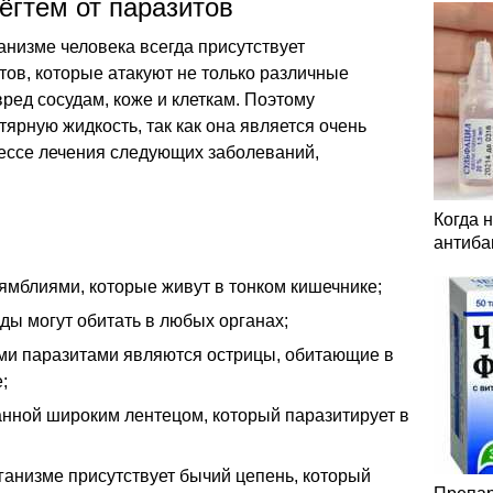
ёгтем от паразитов
ганизме человека всегда присутствует
тов, которые атакуют не только различные
вред сосудам, коже и клеткам. Поэтому
ярную жидкость, так как она является очень
ессе лечения следующих заболеваний,
Когда 
антиба
ямблиями, которые живут в тонком кишечнике;
иды могут обитать в любых органах;
ыми паразитами являются острицы, обитающие в
;
нной широким лентецом, который паразитирует в
рганизме присутствует бычий цепень, который