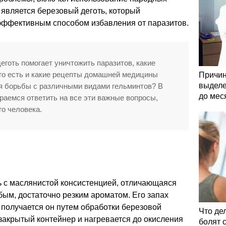
в является березовый деготь, который
 эффективным способом избавления от паразитов.
еготь помогает уничтожить паразитов, какие
го есть и какие рецепты домашней медицины
Причин
выделе
я борьбы с различными видами гельминтов? В
до мес
раемся ответить на все эти важные вопросы,
о человека.
ь с маслянистой консистенцией, отличающаяся
ым, достаточно резким ароматом. Его запах
 получается он путем обработки березовой
Что де
закрытый контейнер и нагревается до окисления
болят 