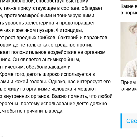
ой микрофлорой, способствуя быстрому
Какие 
 также присутствующее в составе, обладает
в норм
и, противомикробными и тонизирующими
ть уровень холестерина и предотвращает
очках и желчном пузыре. Фитонциды,
т рост вредных грибков, бактерий и паразитов.
овом дегте только как о средстве против
ывает положительное воздействие на организм
ниях. Он является антимикробным,
ептическим, обезболивающим и
роме того, деготь широко используется в
ами и кожей головы. Однако, нас интересует его
Прием 
рые живут в организме человека и мешают
климак
внутренних органов. Важно помнить, что любой
ерогены, поэтому использование дегтя должно
 чтобы не причинить вреда.
Све