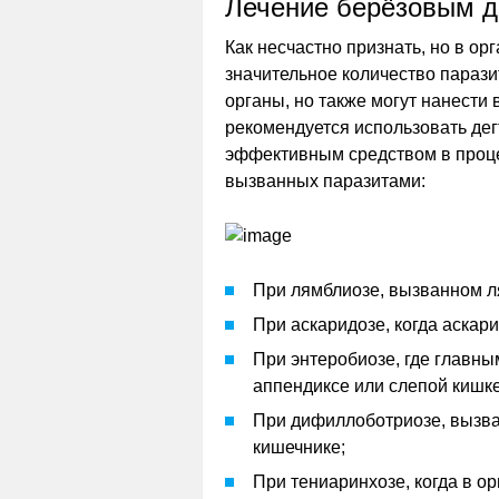
Лечение берёзовым д
Как несчастно признать, но в ор
значительное количество парази
органы, но также могут нанести 
рекомендуется использовать дегт
эффективным средством в проц
вызванных паразитами:
При лямблиозе, вызванном л
При аскаридозе, когда аскар
При энтеробиозе, где главн
аппендиксе или слепой кишке
При дифиллоботриозе, вызва
кишечнике;
При тениаринхозе, когда в о