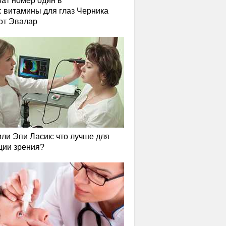
ат номер один в
: витамины для глаз Черника
от Эвалар
или Эпи Ласик: что лучше для
ции зрения?