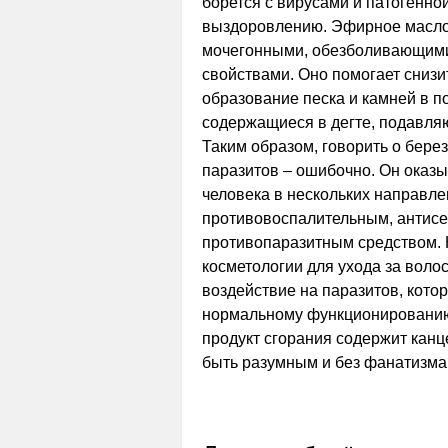
борется с вирусами и патогенн
выздоровлению. Эфирное масло,
мочегонными, обезболивающим
свойствами. Оно помогает снизи
образование песка и камней в п
содержащиеся в дегте, подавляю
Таким образом, говорить о берез
паразитов – ошибочно. Он оказ
человека в нескольких направле
противовоспалительным, антис
противопаразитным средством. К
косметологии для ухода за волос
воздействие на паразитов, кото
нормальному функционированию 
продукт сгорания содержит канц
быть разумным и без фанатизма,