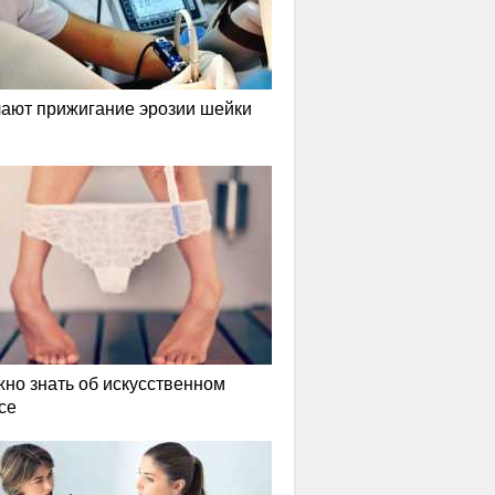
лают прижигание эрозии шейки
жно знать об искусственном
се