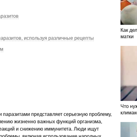
аразитов
Как де
матки
 паразитов, используя различные рецепты
ым
Что ну
климак
 паразитами представляет серьезную проблему,
блению жизненно важных функций организма,
еакций и снижению иммунитета. Люди ищут
проблемы, включая использование народных