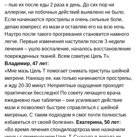
– пью их после еды 2 раза в день. До сих пор ни
аллергии, ни побочных действий выявлено не было.
Если начинаются прострелы и очень сильные боли,
делаю компресс из мази и оставляю его на всю ночь.
Наутро после такого прогревания становится намного
легче. Первые изменения наступили после 3 недели
лечения – ушло воспаление, началось восстановление
поврежденных тканей. Всем советую Цель Т».
Владимир, 47 лет:
«Мне мазь Цель Т помогает снимать приступы шейной
мигрени. Наношу ее, как только начинаются прострелы,
и жду 20-30 минут. Неприятные ощущения проходят
практически бесследно! По совету лечащего врача
ежедневно пью таблетки – они усиливают действие
мази и позволяют быстрее справляться с шейной
мигренью. С таким подходом я смог почти полностью
избавиться от своей болезни».
Екатерина, 50 лет:
«Во время лечения спондилоартроза мне назначили
уколы с применением Цель Т. Сначала я делала их