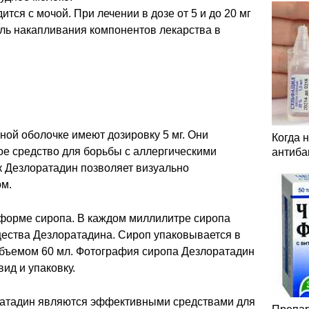
тся с мочой. При лечении в дозе от 5 и до 20 мг
ель накапливания компонентов лекарства в
ной оболочке имеют дозировку 5 мг. Они
Когда 
е средство для борьбы с аллергическими
антиба
к Дезлоратадин позволяет визуально
ом.
 форме сиропа. В каждом миллилитре сиропа
щества Дезлоратадина. Сироп упаковывается в
бъемом 60 мл. Фотография сиропа Дезлоратадин
ид и упаковку.
ратадин являются эффективными средствами для