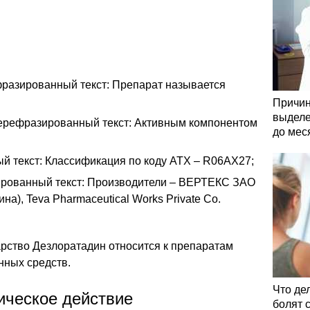
разированный текст: Препарат называется
Причин
выделе
ерефразированный текст: Активным компонентом
до мес
 текст: Классификация по коду АТХ – R06AX27;
рованный текст: Производители – ВЕРТЕКС ЗАО
на), Teva Pharmaceutical Works Private Co.
рство Дезлоратадин относится к препаратам
нных средств.
Что де
ическое действие
болят 