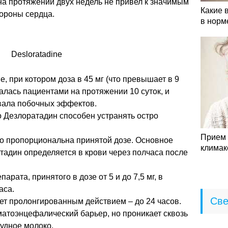
 на протяжении двух недель не привел к значимым
Какие 
ороны сердца.
в норм
, при котором доза в 45 мг (что превышает в 9
алась пациентами на протяжении 10 суток, и
вала побочных эффектов.
о Дезлоратадин способен устранять остро
Прием 
о пропорциональна принятой дозе. Основное
климак
адин определяется в крови через полчаса после
рата, принятого в дозе от 5 и до 7,5 мг, в
аса.
Све
ет пролонгированным действием – до 24 часов.
матоэнцефалический барьер, но проникает сквозь
рудное молоко.