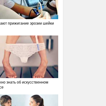
лают прижигание эрозии шейки
жно знать об искусственном
се