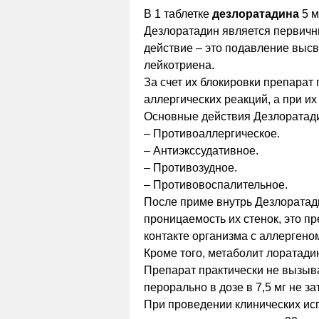
В 1 таблетке
дезлоратадина
5 м
Дезлоратадин является первичн
действие – это подавление высв
лейкотриена.
За счет их блокировки препарат
аллергических реакций, а при их
Основные действия Дезлоратади
– Противоаллергическое.
– Антиэкссудативное.
– Противозудное.
– Противовоспалительное.
После приме внутрь Дезлоратад
проницаемость их стенок, это п
контакте организма с аллергено
Кроме того, метаболит лоратади
Препарат практически не вызыв
перорально в дозе в 7,5 мг не 
При проведении клинических ис