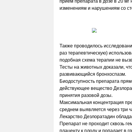
прием препарата в дозе в 20 мг
изменениям и нарушениям со ст
Также проводилось исследование
раз терапевтическую) использов
подобная схема терапии не выз
Тесты на животных доказали, чт
развивающийся бронхоспазм.
Биодоступность препарата прям
действующее вещество Дезлорат
принятия разовой дозы.
Максимальная концентрация препа
среднем выявляется через три ч
Лекарство Дезлоратадин облада
Препарат не проходит сквозь ге
плаценту к плоду и попадает в г