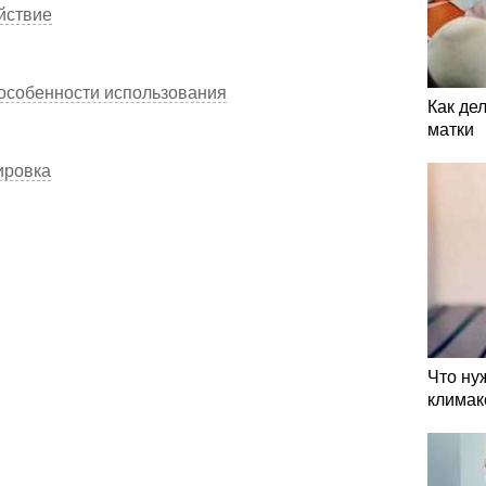
йствие
 особенности использования
Как де
матки
ировка
Что ну
климак