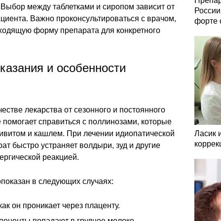
Препар
 Выбор между таблетками и сиропом зависит от
России
циента. Важно проконсультироваться с врачом,
форте 
ходящую форму препарата для конкретного
казания и особенности
честве лекарства от сезонного и постоянного
е помогает справиться с поллинозами, которые
ивитом и кашлем. При лечении идиопатической
Ласик 
коррек
ат быстро устраняет волдыри, зуд и другие
ергической реакцией.
показан в следующих случаях:
к он проникает через плаценту.
мпоненты попадают в грудное молоко.