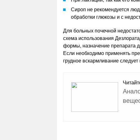
Сироп не рекомендуется лю
обработки глюкозы и с недос
Для больных почечной недостато
схема использования Дезлората
формы, назначение препарата де
Если необходимо применять преп
грудное вскармливание следует 
Читайт
Анало
веще