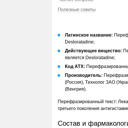
Полезные советы
Латинское название:
Переф
Desloratadine;
Действующее вещество:
П
является Desloratadine;
Код АТХ:
Перефразированный
Производитель:
Перефрази
(Россия), Технолог ЗАО (Украи
(Венгрия).
Перефразированный текст: Лека
третьего поколения антигистами
Состав и фармаколог