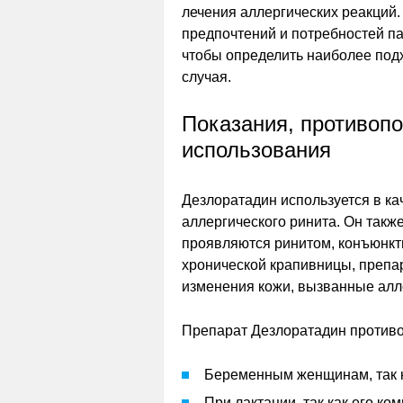
лечения аллергических реакций.
предпочтений и потребностей па
чтобы определить наиболее под
случая.
Показания, противопо
использования
Дезлоратадин используется в ка
аллергического ринита. Он такж
проявляются ринитом, конъюнкт
хронической крапивницы, препар
изменения кожи, вызванные алл
Препарат Дезлоратадин противо
Беременным женщинам, так ка
При лактации, так как его ко