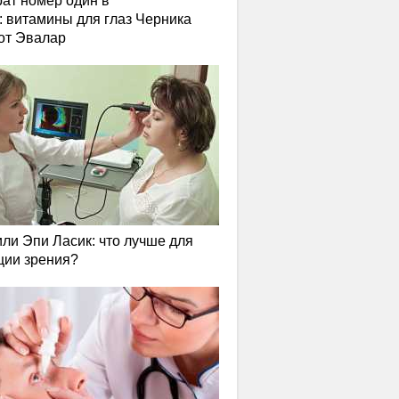
ат номер один в
: витамины для глаз Черника
от Эвалар
или Эпи Ласик: что лучше для
ции зрения?