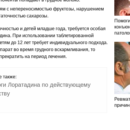
дям с непереносимостью фруктозы, нарушением
таточностью сахарозы.
Помоги
конъюн
чностью и детей младше года, требуется особая
патоло
дина. При использовании таблетированной
тям до 12 лет требует индивидуального подхода.
арат во время грудного вскармливания, то
прекратить на период лечения.
е также:
ги Лоратадина по действующему
ству
Ревмат
причин