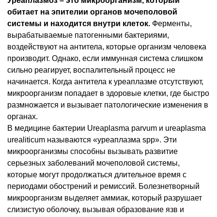
Уреаплазмоз – это микроорганизм, который
обитает на эпителии органов мочеполовой
системы и находится внутри клеток.
Ферменты,
вырабатываемые патогенными бактериями,
воздействуют на антитела, которые организм человека
производит. Однако, если иммунная система слишком
сильно реагирует, воспалительный процесс не
начинается. Когда антитела к уреаплазме отсутствуют,
микроорганизм попадает в здоровые клетки, где быстро
размножается и вызывает патологические изменения в
органах.
В медицине бактерии Ureaplasma parvum и ureaplasma
urealiticum называются «уреаплазма spp». Эти
микроорганизмы способны вызывать развитие
серьезных заболеваний мочеполовой системы,
которые могут продолжаться длительное время с
периодами обострений и ремиссий. Болезнетворный
микроорганизм выделяет аммиак, который разрушает
слизистую оболочку, вызывая образование язв и