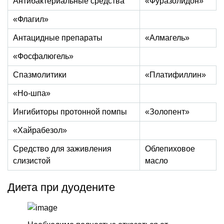
Антибактериальные средства
«Фуразолидон»
«Флагил»
Антацидные препараты
«Алмагель»
«Фосфалюгель»
Спазмолитики
«Платифиллин»
«Но-шпа»
Ингибиторы протонной помпы
«Золопент»
«Хайрабезол»
Средство для заживления
Облепиховое
слизистой
масло
Диета при дуодените