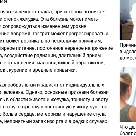
ия
очно-кишечного тракта, при котором возникает
и стенок желудка. Эта болезнь может иметь
и сопровождаться изменением уровня
ение вовремя, гастрит может прогрессировать и
рит может возникать по нескольким причинам,
Причин
лярное питание, постоянное нервное напряжение
выделе
з, воздействие радиации, длительный прием
до мес
ые отравления, малоподвижный образ жизни,
ля, курение и вредные привычки.
разнообразными и зависят от индивидуальных
 человека. Однако, основные признаки болезни
ь в области живота и желудка, тошноту и рвоту,
слотную отрыжку и постоянную изжогу, чувство
 боль в сердце, метеоризм и нарушение стула
е, неприятный запах изо рта и в редких случаях
Что де
болят 