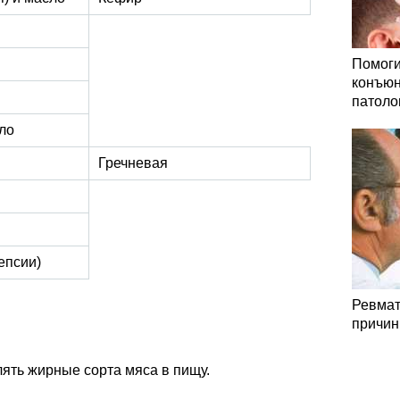
Помоги
конъюн
патоло
ло
Гречневая
епсии)
Ревмат
причин
ять жирные сорта мяса в пищу.