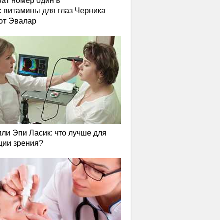
ат номер один в
: витамины для глаз Черника
от Эвалар
или Эпи Ласик: что лучше для
ции зрения?