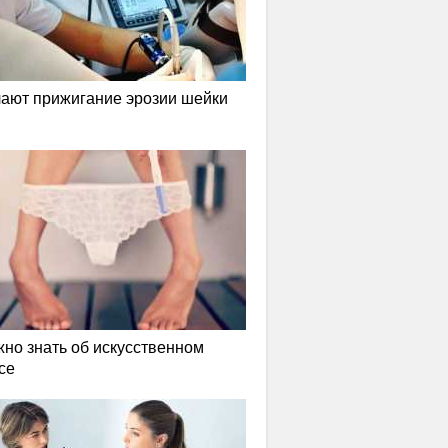
лают прижигание эрозии шейки
жно знать об искусственном
се