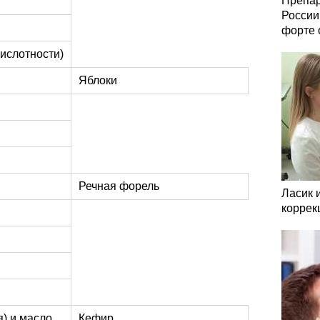
Препар
России
форте 
ислотности)
Яблоки
Речная форель
Ласик 
коррек
) и масло
Кефир