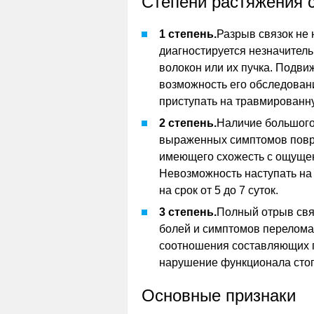
Степени растяжения с
1 степень.
Разрыв связок не 
диагностируется незначител
волокон или их пучка. Подви
возможность его обследован
приступать на травмированну
2 степень.
Наличие большого
выраженных симптомов повр
имеющего схожесть с ощущен
Невозможность наступать на
на срок от 5 до 7 суток.
3 степень.
Полный отрыв связ
болей и симптомов перелома
соотношения составляющих го
нарушение функционала сто
Основные признаки