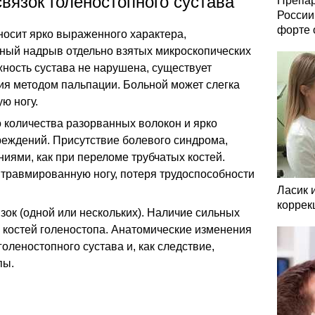
вязок голеностопного сустава
Препар
России
форте 
носит ярко выраженного характера,
ьный надрыв отдельно взятых микроскопических
жность сустава не нарушена, существует
ия методом пальпации. Больной может слегка
ю ногу.
 количества разорванных волокон и ярко
еждений. Присутствие болевого синдрома,
иями, как при переломе трубчатых костей.
 травмированную ногу, потеря трудоспособности
Ласик 
коррек
ок (одной или нескольких). Наличие сильных
 костей голеностопа. Анатомические изменения
леностопного сустава и, как следствие,
пы.