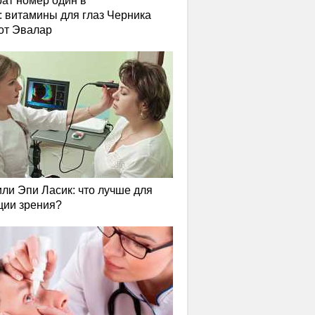
ат номер один в
: витамины для глаз Черника
от Эвалар
или Эпи Ласик: что лучше для
ции зрения?