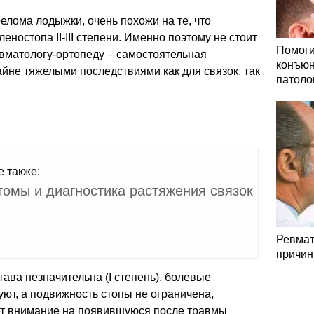
лома лодыжки, очень похожи на те, что
еностопа II-III степени. Именно поэтому не стоит
Помоги
равматологу-ортопеду – самостоятельная
конъюн
айне тяжелыми последствиями как для связок, так
патоло
е также:
омы и диагностика растяжения связок
Ревмат
причин
ава незначительна (I степень), болевые
уют, а подвижность стопы не ограничена,
ет внимание на появившуюся после травмы