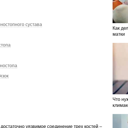
ностопного сустава
Как де
матки
стопа
еностопа
язок
Что ну
климак
 достаточно уязвимое соединение трех костей –