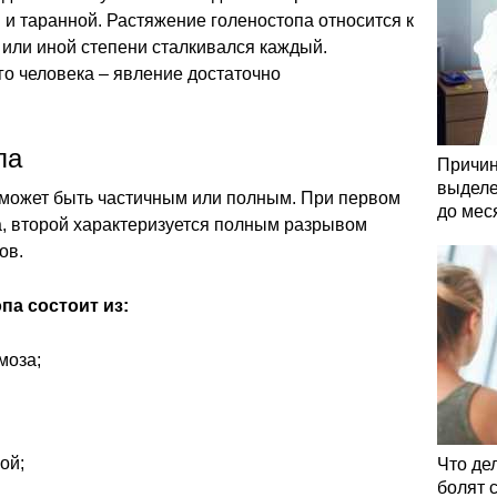
и таранной. Растяжение голеностопа относится к
й или иной степени сталкивался каждый.
о человека – явление достаточно
па
Причин
выделе
 может быть частичным или полным. При первом
до мес
, второй характеризуется полным разрывом
ов.
па состоит из:
моза;
ой;
Что де
болят 