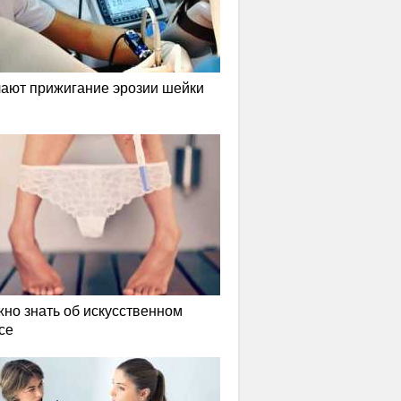
лают прижигание эрозии шейки
жно знать об искусственном
се