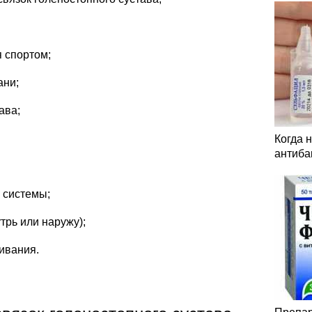
 спортом;
ани;
ава;
Когда 
антиба
 системы;
трь или наружу);
ивания.