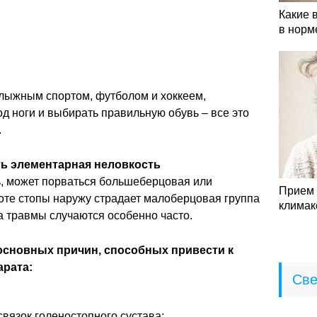
Какие 
в норм
олыжным спортом, футболом и хоккеем,
од ноги и выбирать правильную обувь – все это
.
ь элементарная неловкость
ь, может порваться большеберцовая или
Прием 
оте стопы наружу страдает малоберцовая группа
климак
а травмы случаются особенно часто.
основных причин, способных привести к
арата:
Све
вязок голеностопного сустава;