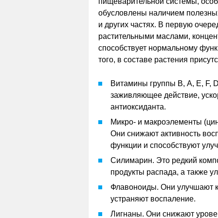
пищеварительной системы, особ
обусловлены наличием полезных
и других частях. В первую очер
растительными маслами, концен
способствует нормальному функ
того, в составе растения прису
Витамины группы В, А, Е, F,
заживляющее действие, уско
антиоксиданта.
Микро- и макроэлементы (цинк
Они снижают активность вос
функции и способствуют улу
Силимарин. Это редкий компо
продукты распада, а также ул
Флавоноиды. Они улучшают к
устраняют воспаление.
Лигнаны. Они снижают уровен