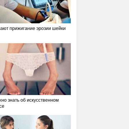
лают прижигание эрозии шейки
жно знать об искусственном
се