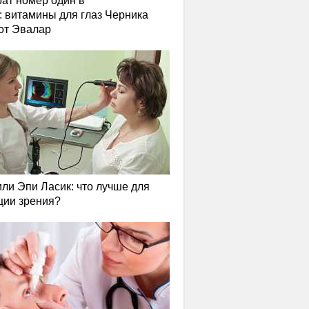
ат номер один в
: витамины для глаз Черника
от Эвалар
или Эпи Ласик: что лучше для
ции зрения?