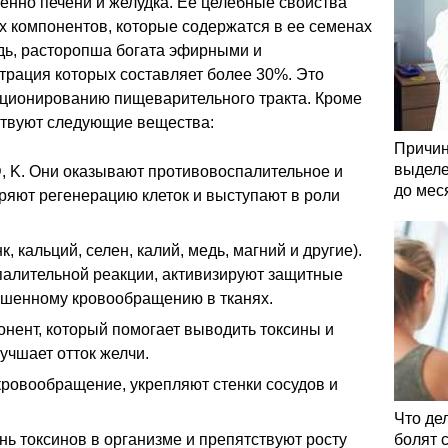
енно печени и желудка. Ее целебные свойства
 компонентов, которые содержатся в ее семенах
едь, расторопша богата эфирными и
трация которых составляет более 30%. Это
ционированию пищеварительного тракта. Кроме
тствуют следующие вещества:
Причин
выделе
 D, K. Они оказывают противовоспалительное и
до мес
ряют регенерацию клеток и выступают в роли
, кальций, селен, калий, медь, магний и другие).
палительной реакции, активизируют защитные
чшенному кровообращению в тканях.
нент, который помогает выводить токсины и
учшает отток желчи.
ровообращение, укрепляют стенки сосудов и
Что де
ь токсинов в организме и препятствуют росту
болят 