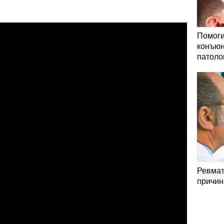
Помоги
конъюн
патоло
Ревмат
причин