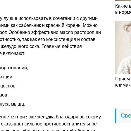
Какие 
в норм
 лучше использовать в сочетании с другими
ими как сабельник и красный корень. Можно
шрот. Особенно эффективно масло расторопши
тностью, так как его консистенция и состав
 желудочного сока. Главные действия
е включают:
образований;
акции;
Прием 
климак
цессов;
мов;
онуса мышц.
Све
няется при язве желудка благодаря высокому
 оказывает сильное противовоспалительное
ению эрозийных ран на слизистой оболочке.