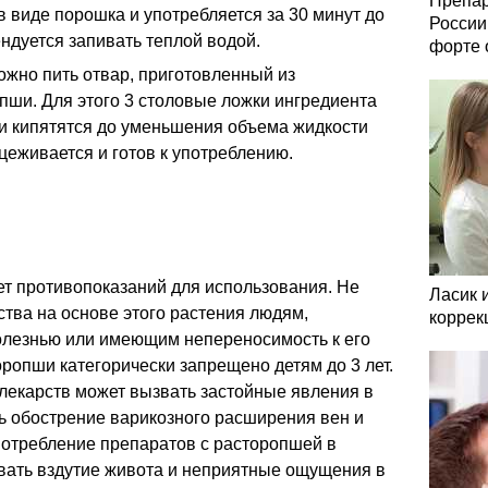
Препар
 виде порошка и употребляется за 30 минут до
России
ендуется запивать теплой водой.
форте 
ожно пить отвар, приготовленный из
пши. Для этого 3 столовые ложки ингредиента
 и кипятятся до уменьшения объема жидкости
цеживается и готов к употреблению.
ет противопоказаний для использования. Не
Ласик 
тва на основе этого растения людям,
коррек
лезнью или имеющим непереносимость к его
ропши категорически запрещено детям до 3 лет.
лекарств может вызвать застойные явления в
ь обострение варикозного расширения вен и
потребление препаратов с расторопшей в
вать вздутие живота и неприятные ощущения в