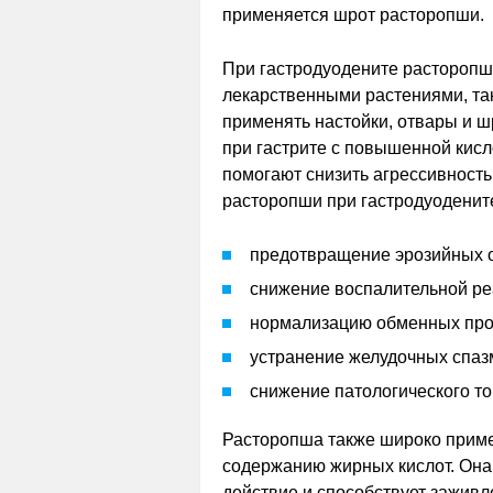
применяется шрот расторопши.
При гастродуодените расторопшу
лекарственными растениями, так
применять настойки, отвары и 
при гастрите с повышенной кисло
помогают снизить агрессивность
расторопши при гастродуоденит
предотвращение эрозийных 
снижение воспалительной ре
нормализацию обменных про
устранение желудочных спаз
снижение патологического т
Расторопша также широко приме
содержанию жирных кислот. Она
действие и способствует заживл