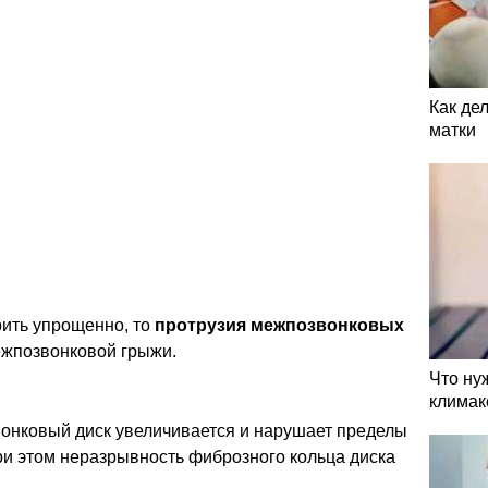
Как де
матки
рить упрощенно, то
протрузия межпозвонковых
ежпозвонковой грыжи.
Что ну
климак
звонковый диск увеличивается и нарушает пределы
при этом неразрывность фиброзного кольца диска