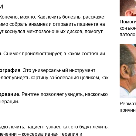
и
онечно, можно. Как лечить болезнь, расскажет
Помоги
димо собрать анамнез и отправить пациента на
конъюн
дуг коснулся межпозвоночных дисков, помогут
патоло
я
. Снимок проиллюстрирует, в каком состоянии
мография
. Это универсальный инструмент
ляет увидеть картину заболевания целиком, как
дование
. Рентген позволяет увидеть, насколько
нерации.
Ревмат
причин
до лечить, пациент узнает, как его будут лечить.
лечении – консервативная терапия и