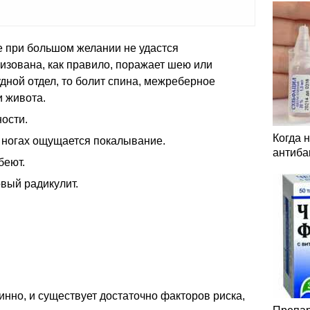
е при большом желании не удастся
изована, как правило, поражает шею или
удной отдел, то болит спина, межреберное
и живота.
ности.
Когда 
и ногах ощущается покалывание.
антиба
беют.
вый радикулит.
инно, и существует достаточно факторов риска,