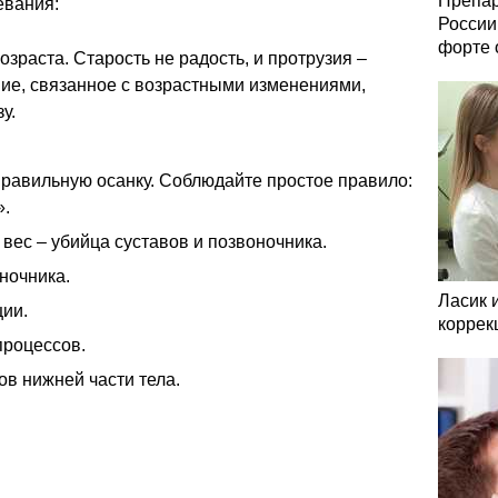
Препар
евания:
России
форте 
зраста. Старость не радость, и протрузия –
ие, связанное с возрастными изменениями,
у.
правильную осанку. Соблюдайте простое правило:
».
вес – убийца суставов и позвоночника.
ночника.
Ласик 
ции.
коррек
процессов.
в нижней части тела.