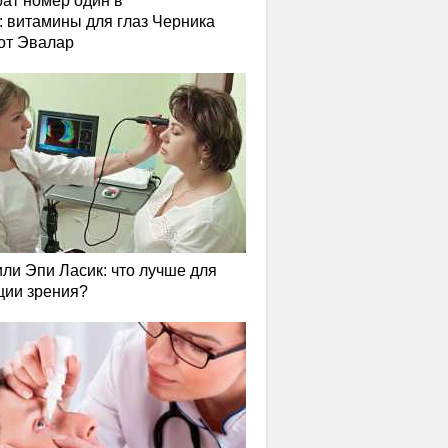
ат номер один в
: витамины для глаз Черника
от Эвалар
или Эпи Ласик: что лучше для
ции зрения?