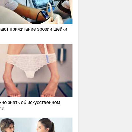
лают прижигание эрозии шейки
жно знать об искусственном
се