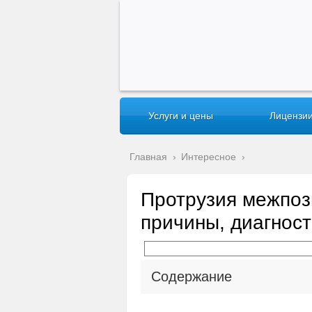
Услуги и цены
Лицензии
Главная
›
Интересное
›
Протрузия межпозв
причины, диагнос
Содержание