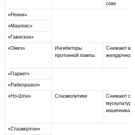
соке
«Ренни»
«Маалокс»
«Гавискон»
«Омез»
Ингибиторы
Снижают вы
протонной помпы
желудочного
«Париет»
«Рабепразол»
«Но-Шпа»
Спазмолитики
Снимают спа
мускулатуры
кишечника
«Спазмалгон»