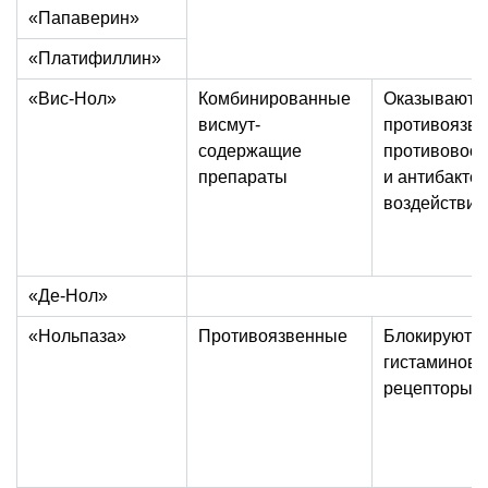
«Папаверин»
«Платифиллин»
«Вис-Нол»
Комбинированные
Оказывают
висмут-
противоязве
содержащие
противовосп
препараты
и антибакте
воздействие
«Де-Нол»
«Нольпаза»
Противоязвенные
Блокируют
гистаминов
рецепторы