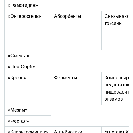
«Фамотидин»
«Энтеросгель»
Абсорбенты
Связывают 
токсины
«Смекта»
«Нео-Сорб»
«Креон»
Ферменты
Компенсиру
недостаток
пищеварите
энзимов
«Мезим»
«Фестал»
«Кларитромицин»
Антибиотики
Угнетают Хе