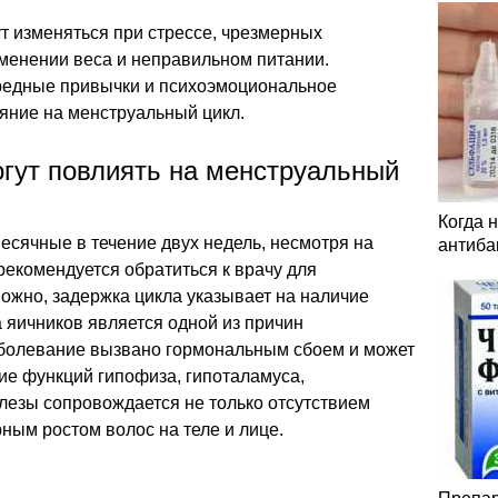
т изменяться при стрессе, чрезмерных
зменении веса и неправильном питании.
редные привычки и психоэмоциональное
яние на менструальный цикл.
огут повлиять на менструальный
Когда 
месячные в течение двух недель, несмотря на
антиба
рекомендуется обратиться к врачу для
ожно, задержка цикла указывает на наличие
 яичников является одной из причин
аболевание вызвано гормональным сбоем и может
ие функций гипофиза, гипоталамуса,
лезы сопровождается не только отсутствием
ным ростом волос на теле и лице.