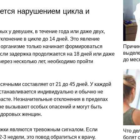
ается нарушением цикла и
х у девушек, в течение года или даже двух,
клонение в цикле до 14 дней. Это явление
в организме только начинает формироваться
Причин
выделе
сли задержка продолжается на 18 дней или даже
до мес
через несколько лет, необходимо пройти
ячными составляет от 21 до 45 дней. У каждой
танавливается индивидуально и обычно не
расте. Незначительные отклонения в пределах
не вызывают особых опасений и могут быть
здоровых женщин.
ржки являются тревожным сигналом. Если
Что де
-3 недели, это повод обратиться к врачу.
болят 