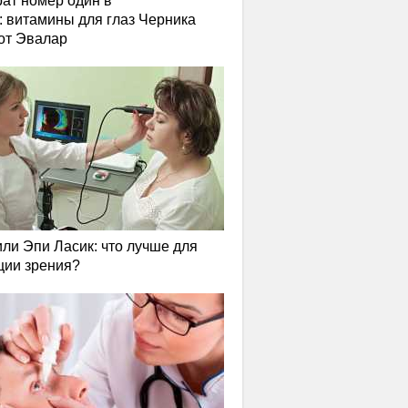
ат номер один в
: витамины для глаз Черника
от Эвалар
или Эпи Ласик: что лучше для
ции зрения?