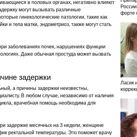
Препар
ивающиеся в половых органах, негативно влияют
России
задержку могут вызывать различные
форте 
торые гинекологические патологии, такие как
ки и тела матки, эндометриоз, также могут стать
при заболеваниях почек, нарушениях функции
тологиях. Даже обычная простуда может вызвать
ичине задержки
Ласик 
льный, а причины задержки неизвестны,
коррек
циалисту. В любом случае, независимо от наличия
цикла, врачебная помощь необходима для
ри задержке месячных на 3 недели, женщине
фик ректальной температуры. Это поможет врачу