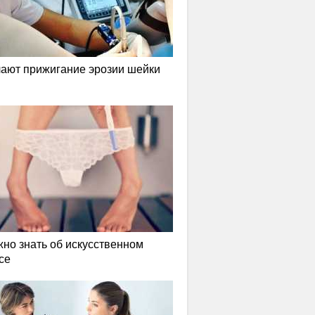
лают прижигание эрозии шейки
жно знать об искусственном
се