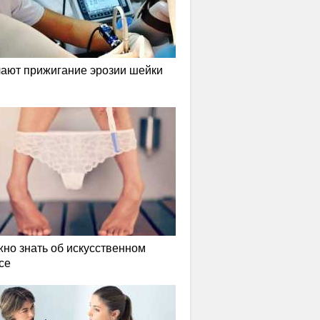
лают прижигание эрозии шейки
жно знать об искусственном
се