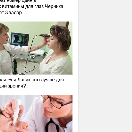
ат номер один в
: витамины для глаз Черника
от Эвалар
или Эпи Ласик: что лучше для
ции зрения?