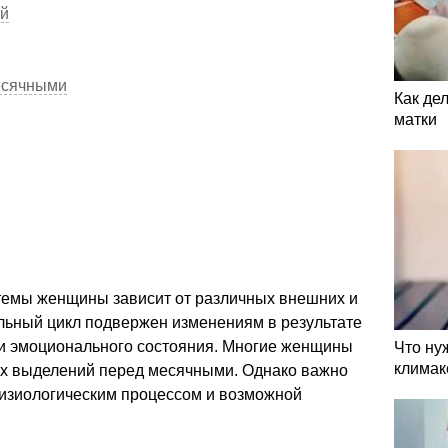
ий
есячными
Как де
матки
темы женщины зависит от различных внешних и
льный цикл подвержен изменениям в результате
и эмоционального состояния. Многие женщины
Что ну
климак
ых выделений перед месячными. Однако важно
изиологическим процессом и возможной