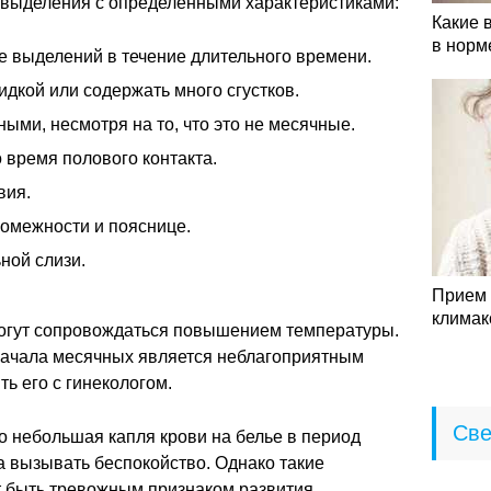
 выделения с определенными характеристиками:
Какие 
в норм
 выделений в течение длительного времени.
дкой или содержать много сгустков.
ыми, несмотря на то, что это не месячные.
 время полового контакта.
вия.
омежности и пояснице.
ной слизи.
Прием 
климак
огут сопровождаться повышением температуры.
начала месячных является неблагоприятным
ть его с гинекологом.
Све
о небольшая капля крови на белье в период
 вызывать беспокойство. Однако такие
 быть тревожным признаком развития