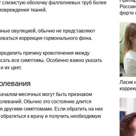
Препар
т слизистую оболочку фаллопиевых труб более
России
 повреждения тканей.
форте 
ные овуляцией, обычно не представляют
боваться коррекция гормонального фона.
определить причину кровотечения между
сать все симптомы. Особенно важно указать
и их цвет.
болевания
Ласик 
коррек
ачалом месячных могут быть признаком
олеваний. Обычно это состояние длится
я другими симптомами. Если обратить на них
обратиться к врачу и получить необходимую