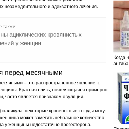
х незамедлительного и адекватного лечения.
е также:
ны ациклических кровянистых
ений у женщин
Когда 
антиба
я перед месячными
есячными – это распространенное явление, с
енщины. Красная слизь, появляющаяся примерно
и, часто является признаком овуляции.
 фолликула, некоторые кровеносные сосуды могут
 женщина может заметить небольшое количество
гда у женщины недостаточно прогестерона.