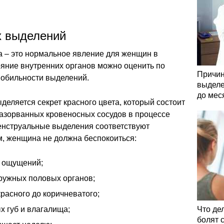
х выделений
а – это нормальное явление для женщин в
ояние внутренних органов можно оценить по
Причин
и обильности выделений.
выделе
до мес
еляется секрет красного цвета, который состоит
разорванных кровеносных сосудов в процессе
енструальные выделения соответствуют
, женщина не должна беспокоиться:
х ощущений;
аружных половых органов;
красного до коричневатого;
х губ и влагалища;
Что де
болят 