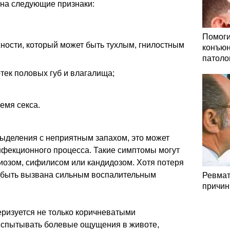
на следующие признаки:
Помоги
ности, который может быть тухлым, гнилостным
конъюн
патоло
отек половых губ и влагалища;
емя секса.
ыделения с неприятным запахом, это может
нфекционного процесса. Такие симптомы могут
иозом, сифилисом или кандидозом. Хотя потеря
т быть вызвана сильным воспалительным
Ревмат
причин
еризуется не только коричневатыми
спытывать болевые ощущения в животе,