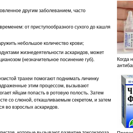
овленное другим заболеванием, часто
временем: от приступообразного сухого до кашля
аружить небольшое количество крови;
одуктами жизнедеятельности аскаридов, может
Когда 
цианозом (незначительное посинение губ).
антиба
изистой трахеи помогают поднимать личинку
аздраженные этим процессом, вызывают
гает яйцам попасть в ротовую полость. Затем
сте со слюной, откашливаемым секретом, и затем
ся во взрослых аскаридов.
глистов, которые вызывают развитие токсокароза.