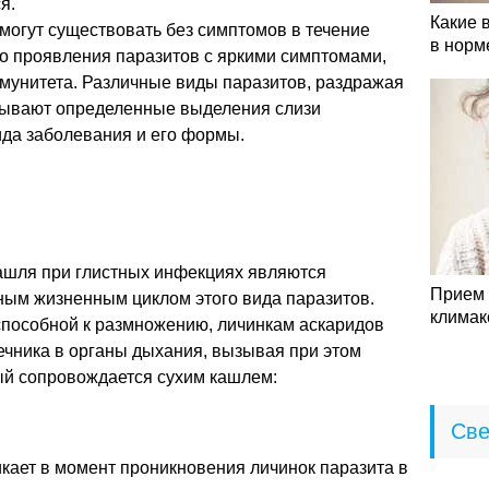
я.
Какие 
могут существовать без симптомов в течение
в норм
ого проявления паразитов с яркими симптомами,
мунитета. Различные виды паразитов, раздражая
ызывают определенные выделения слизи
вида заболевания и его формы.
ашля при глистных инфекциях являются
Прием 
ным жизненным циклом этого вида паразитов.
климак
способной к размножению, личинкам аскаридов
ечника в органы дыхания, вызывая при этом
ый сопровождается сухим кашлем:
Све
кает в момент проникновения личинок паразита в