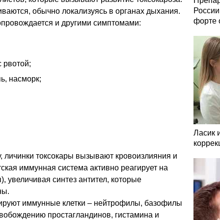
Препар
России
ваются, обычно локализуясь в органах дыхания.
форте 
опровождается и другими симптомами:
 рвотой;
ь, насморк;
Ласик 
коррек
у, личинки токсокары вызывают кровоизлияния и
тская иммунная система активно реагирует на
, увеличивая синтез антител, которые
ны.
ивируют иммунные клетки – нейтрофилы, базофилы
свобождению простагландинов, гистамина и