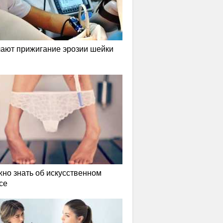
лают прижигание эрозии шейки
жно знать об искусственном
се