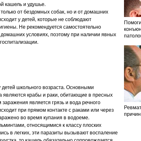
й кашель и удушье.
 только от бездомных собак, но и от домашних
сходит у детей, которые не соблюдают
Помоги
игиены. Не рекомендуется самостоятельно
конъюн
 домашних условиях, поэтому при наличии явных
патоло
госпитализации.
у детей школьного возраста. Основными
а являются крабы и раки, обитающие в пресных
заражения является грязь и вода речного
Ревмат
сходит при прямом контакте с раками или через
причин
аражено во время купания в водоеме.
льминтами, относящимися к классу плоских
шись в легких, эти паразиты вызывают воспаление
двуустка, то кашель обязательно сопровождается