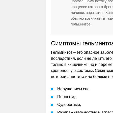
нормальному потоку воз
процессе которого бро
личинок паразитов. Каш
обычно возникает в тка
гельминтов.
Симптомы гельминто
Гельминтоз – это опасное забол
последствия, если не лечить его
только в кишечнике, но и перем
кровеносную системы. Симптомы
потерей аппетита или болями в ж
Нарушением сна;
Поносом;
Судорогами;
Раздражительностью и агрес