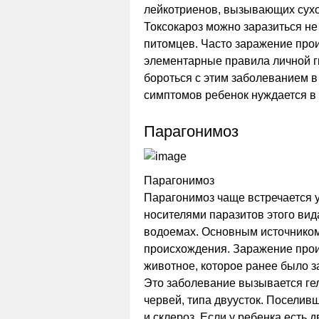
лейкотриенов, вызывающих сухо
Токсокароз можно заразиться не
питомцев. Часто заражение прои
элементарные правила личной г
бороться с этим заболеванием в
симптомов ребенок нуждается в 
Парагонимоз
Парагонимоз
Парагонимоз чаще встречается 
носителями паразитов этого вид
водоемах. Основным источником 
происхождения. Заражение прои
животное, которое ранее было з
Это заболевание вызывается ге
червей, типа двуусток. Поселив
и склероз. Если у ребенка есть 