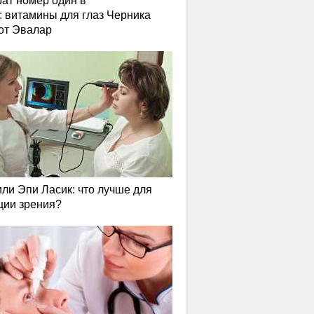
ат номер один в
: витамины для глаз Черника
от Эвалар
или Эпи Ласик: что лучше для
ции зрения?