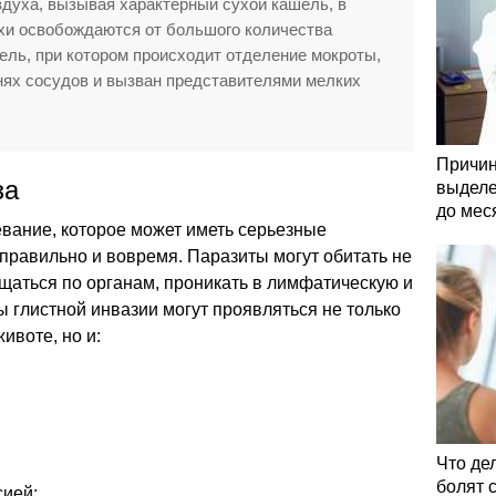
духа, вызывая характерный сухой кашель, в
нхи освобождаются от большого количества
ель, при котором происходит отделение мокроты,
нях сосудов и вызван представителями мелких
Причин
за
выделе
до мес
евание, которое может иметь серьезные
 правильно и вовремя. Паразиты могут обитать не
ещаться по органам, проникать в лимфатическую и
 глистной инвазии могут проявляться не только
ивоте, но и:
Что де
болят 
сией;