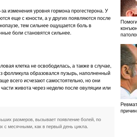
-за изменения уровня гормона прогестерона. У
тся еще с юности, а у других появляются после
Помоги
менопаузе, тем сильнее ощущается боль в
конъюн
нные боли становятся сильнее.
патоло
ловая клетка не освободилась, а также в случае,
 из фолликула образовался пузырь, наполненный
аще всего исчезают самостоятельно, но они
части живота через неделю после овуляции или
Ревмат
причин
льших размеров, вызывает появление болей, по
х с месячными, как в первый день цикла.