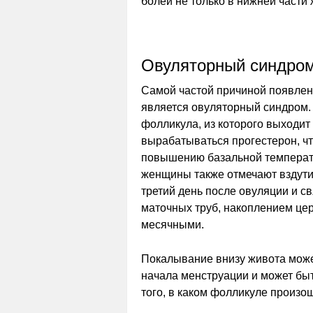
болей не только в нижней части 
Овуляторный синдро
Самой частой причиной появле
является овуляторный синдром.
фолликула, из которого выходит 
вырабатываться прогестерон, чт
повышению базальной температ
женщины также отмечают вздути
третий день после овуляции и 
маточных труб, накоплением це
месячными.
Покалывание внизу живота может
начала менструации и может быт
того, в каком фолликуле произо