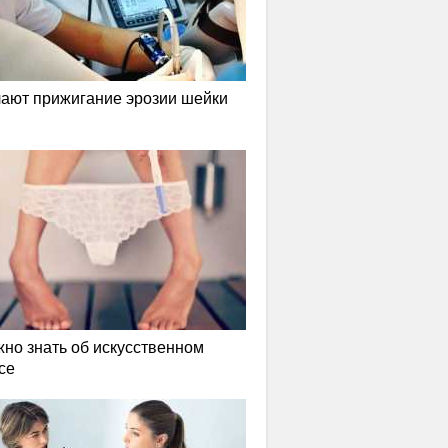
лают прижигание эрозии шейки
жно знать об искусственном
се