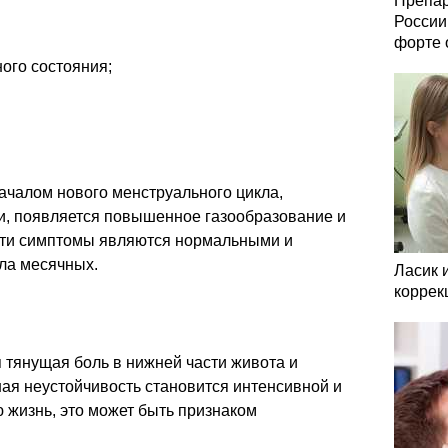
Препар
России
форте 
ого состояния;
ачалом нового менструального цикла,
ди, появляется повышенное газообразование и
Эти симптомы являются нормальными и
ла месячных.
Ласик 
коррек
 тянущая боль в нижней части живота и
ая неустойчивость становится интенсивной и
 жизнь, это может быть признаком