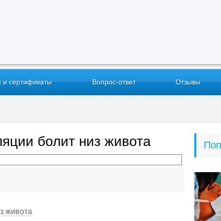
 и сертификаты
Вопрос-ответ
Отзывы
ляции болит низ живота
Поп
з живота