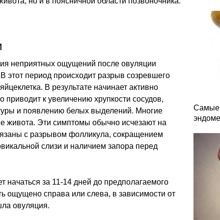
живота, но и в поясничной области позвоночника.
м
ния неприятных ощущений после овуляции
 В этот период происходит разрыв созревшего
яйцеклетка. В результате начинает активно
о приводит к увеличению хрупкости сосудов,
Самые 
уры и появлению белых выделений. Многие
эндоме
е живота. Эти симптомы обычно исчезают на
связаны с разрывом фолликула, сокращением
рвикальной слизи и наличием запора перед
 начаться за 11-14 дней до предполагаемого
ь ощущено справа или слева, в зависимости от
шла овуляция.