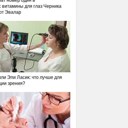
ат номер один в
: витамины для глаз Черника
от Эвалар
или Эпи Ласик: что лучше для
ции зрения?