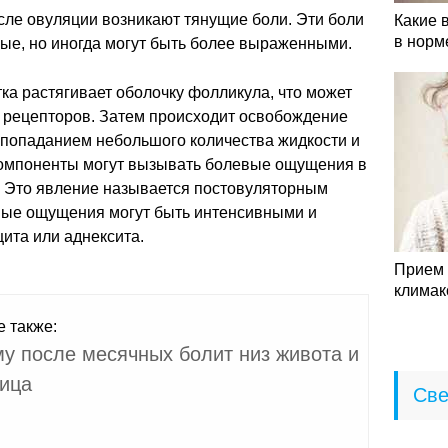
сле овуляции возникают тянущие боли. Эти боли
Какие 
в норм
ые, но иногда могут быть более выраженными.
ка растягивает оболочку фолликула, что может
 рецепторов. Затем происходит освобождение
попаданием небольшого количества жидкости и
компоненты могут вызывать болевые ощущения в
. Это явление называется постовуляторным
ные ощущения могут быть интенсивными и
ита или аднексита.
Прием 
климак
е также:
у после месячных болит низ живота и
ица
Све