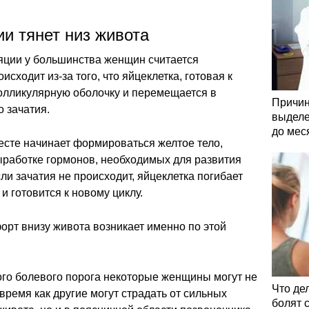
и тянет низ живота
яции у большинства женщин считается
сходит из-за того, что яйцеклетка, готовая к
олликулярную оболочку и перемещается в
Причин
 зачатия.
выделе
до мес
есте начинает формироваться желтое тело,
ыработке гормонов, необходимых для развития
ли зачатия не происходит, яйцеклетка погибает
 и готовится к новому циклу.
рт внизу живота возникает именно по этой
ого болевого порога некоторые женщины могут не
Что де
время как другие могут страдать от сильных
болят 