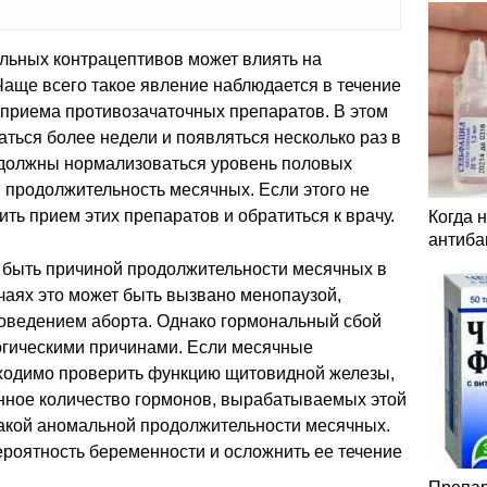
ьных контрацептивов может влиять на
аще всего такое явление наблюдается в течение
 приема противозачаточных препаратов. В этом
ться более недели и появляться несколько раз в
а должны нормализоваться уровень половых
 продолжительность месячных. Если этого не
ть прием этих препаратов и обратиться к врачу.
Когда 
антиба
быть причиной продолжительности месячных в
учаях это может быть вызвано менопаузой,
оведением аборта. Однако гормональный сбой
огическими причинами. Если месячные
бходимо проверить функцию щитовидной железы,
нное количество гормонов, вырабатываемых этой
такой аномальной продолжительности месячных.
ероятность беременности и осложнить ее течение