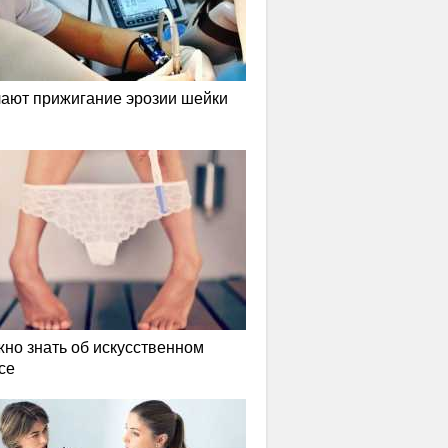
лают прижигание эрозии шейки
жно знать об искусственном
се