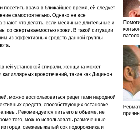
 посетить врача в ближайшее время, ей следует
ение самостоятельно. Однако не все
Помоги
 знают, что делать, если месячные длительные и
конъюн
мы со свертываемостью крови. В такой ситуации
патоло
дним из эффективных средств данной группы
ота.
авней установкой спирали, женщина может
и капиллярных кровотечений, такие как Дицинон
ней, можно воспользоваться рецептами народной
ктивных средств, способствующих остановке
Ревмат
рапивы. Рекомендуется пить его в объеме, не
причин
роме того, можно использовать размоченные
 из горца, свежевыжатый сок подорожника и