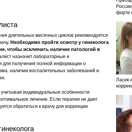
Препар
России
форте 
листа
ния длительных месячных циклов рекомендуется
рачу.
Необходимо пройти осмотр у гинеколога
ие, чтобы исключить наличие патологий в
лист назначит лабораторные и
я для получения полной информации о
зма, наличии воспалительных заболеваний и
ви.
Ласик 
коррек
 учитывая индивидуальные особенности
 оптимальное лечение. Если терапия не дает
уется обратиться к врачу для коррекции
гинеколога