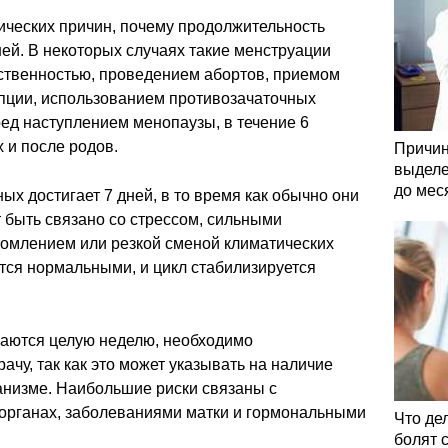
ических причин, почему продолжительность
ей. В некоторых случаях такие менструации
ственностью, проведением абортов, приемом
пции, использованием противозачаточных
ред наступлением менопаузы, в течение 6
 и после родов.
Причин
выделе
до мес
ых достигает 7 дней, в то время как обычно они
т быть связано со стрессом, сильными
томлением или резкой сменой климатических
тся нормальными, и цикл стабилизируется
аются целую неделю, необходимо
ачу, так как это может указывать на наличие
анизме. Наибольшие риски связаны с
органах, заболеваниями матки и гормональными
Что де
болят 