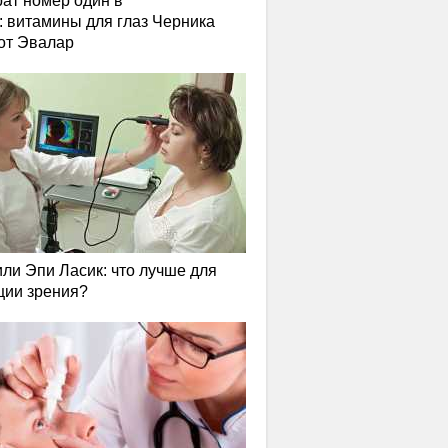
ат номер один в
: витамины для глаз Черника
от Эвалар
или Эпи Ласик: что лучше для
ции зрения?