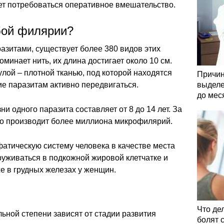
т потребоваться оперативное вмешательство.
бой филярии?
азитами, существует более 380 видов этих
минает нить, их длина достигает около 10 см.
ой – плотной тканью, под которой находятся
Причин
 паразитам активно передвигаться.
выделе
до мес
 одного паразита составляет от 8 до 14 лет. За
о производит более миллиона микрофилярий.
тическую систему человека в качестве места
руживаться в подкожной жировой клетчатке и
же в грудных железах у женщин.
Что де
ьной степени зависят от стадии развития
болят 