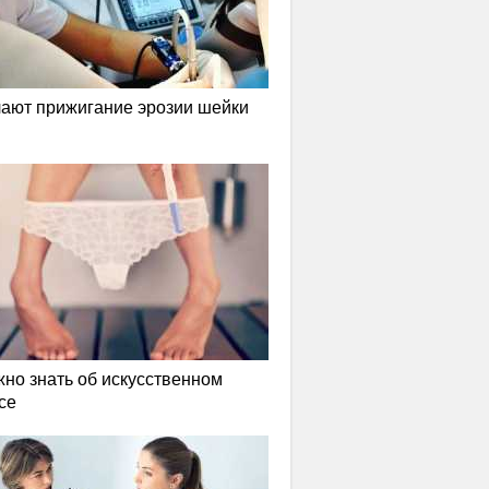
лают прижигание эрозии шейки
жно знать об искусственном
се