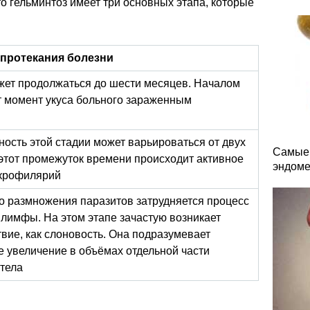
то гельминтоз имеет три основных этапа, которые
протекания болезни
жет продолжаться до шести месяцев. Началом
т момент укуса больного зараженным
ость этой стадии может варьироваться от двух
Самые 
В этот промежуток времени происходит активное
эндоме
крофилярий
го размножения паразитов затрудняется процесс
и лимфы. На этом этапе зачастую возникает
твие, как слоновость. Она подразумевает
е увеличение в объёмах отдельной части
 тела