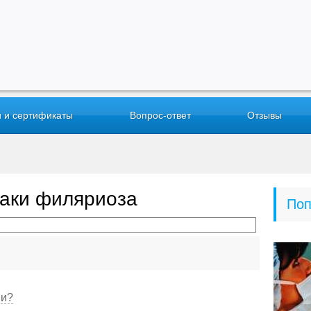
 и сертификаты
Вопрос-ответ
Отзывы
аки филяриоза
Поп
ии?