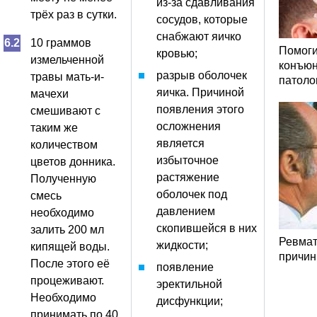
из-за сдавливания
трёх раз в сутки.
сосудов, которые
снабжают яичко
10 граммов
Помоги
кровью;
измельченной
конъюн
разрыв оболочек
травы мать-и-
патоло
яичка. Причиной
мачехи
появления этого
смешивают с
осложнения
таким же
является
количеством
избыточное
цветов донника.
растяжение
Полученную
оболочек под
смесь
давлением
необходимо
скопившейся в них
залить 200 мл
Ревмат
жидкости;
кипящей воды.
причин
После этого её
появление
процеживают.
эректильной
Необходимо
дисфункции;
принимать по 40