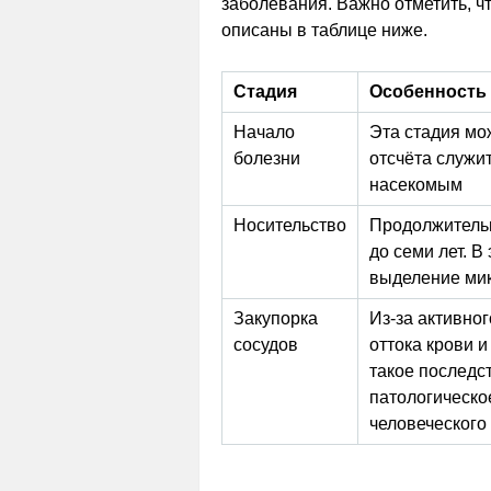
заболевания. Важно отметить, ч
описаны в таблице ниже.
Стадия
Особенность 
Начало
Эта стадия мо
болезни
отсчёта служи
насекомым
Носительство
Продолжительн
до семи лет. 
выделение ми
Закупорка
Из-за активно
сосудов
оттока крови 
такое последс
патологическо
человеческого