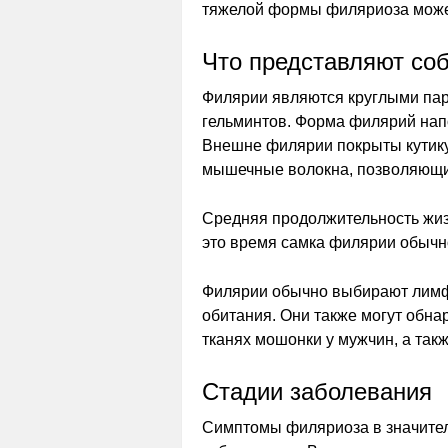
тяжелой формы филяриоза може
Что представляют со
Филярии являются круглыми пар
гельминтов. Форма филярий напо
Внешне филярии покрыты кутикул
мышечные волокна, позволяющие
Средняя продолжительность жизни
это время самка филярии обычн
Филярии обычно выбирают лимфа
обитания. Они также могут обна
тканях мошонки у мужчин, а так
Стадии заболевания
Симптомы филяриоза в значител