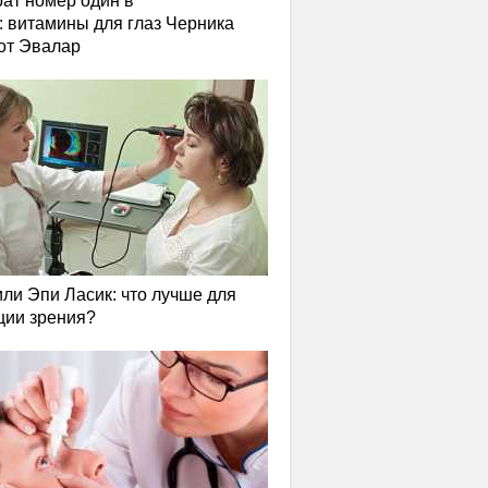
ат номер один в
: витамины для глаз Черника
от Эвалар
или Эпи Ласик: что лучше для
ции зрения?