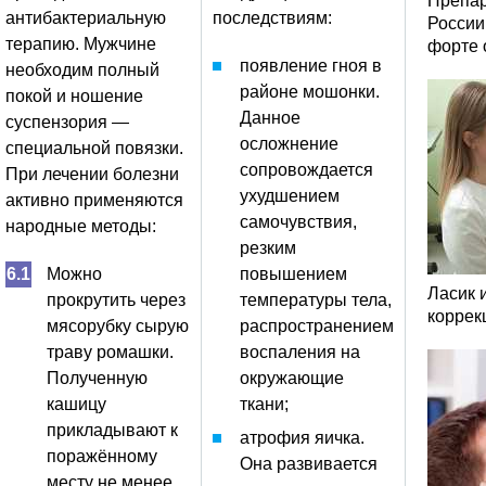
Препар
антибактериальную
последствиям:
России
терапию. Мужчине
форте 
появление гноя в
необходим полный
районе мошонки.
покой и ношение
Данное
суспензория —
осложнение
специальной повязки.
сопровождается
При лечении болезни
ухудшением
активно применяются
самочувствия,
народные методы:
резким
Можно
повышением
Ласик 
прокрутить через
температуры тела,
коррек
мясорубку сырую
распространением
траву ромашки.
воспаления на
Полученную
окружающие
кашицу
ткани;
прикладывают к
атрофия яичка.
поражённому
Она развивается
месту не менее