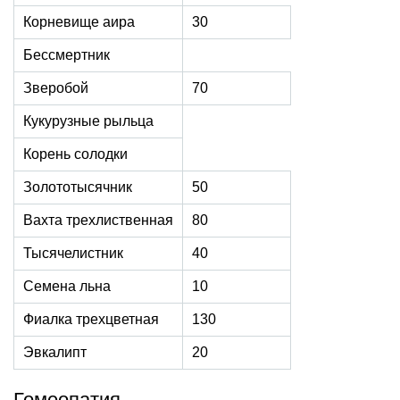
Корневище аира
30
Бессмертник
Зверобой
70
Кукурузные рыльца
Корень солодки
Золототысячник
50
Вахта трехлиственная
80
Тысячелистник
40
Семена льна
10
Фиалка трехцветная
130
Эвкалипт
20
Гомеопатия