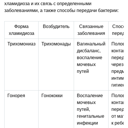
хламидиоза и их связь с определенными
заболеваниями, а также способы передачи бактерии:
Форма
Возбудитель
Связанные
Спосо
хламидиоза
заболевания
переда
Трихомониаз
Трихомонады
Вагинальный
Полово
дисбаланс,
контакт,
воспаление
переда
мочевых
через
путей
предме
интимн
гигиен
Гонорея
Гонококки
Воспаление
Полово
мочевых
контакт,
путей,
переда
генитальные
от мате
инфекции
к ребен