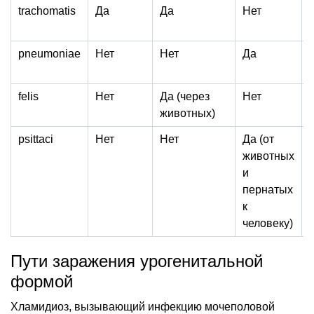
trachomatis
Да
Да
Нет
pneumoniae
Нет
Нет
Да
felis
Нет
Да (через
Нет
животных)
psittaci
Нет
Нет
Да (от
животных
и
пернатых
к
человеку)
Пути заражения урогенитальной
формой
Хламидиоз, вызывающий инфекцию мочеполовой