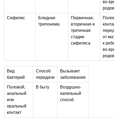
во вре
родов
Сифилис
Бледная
Первичная,
Полово
трепонема
вторичная и
контакт,
третичная
переда
стадии
от мате
сифилиса
к ребен
во вре
родов
Вид
Способ
Вызывает
бактерий
передачи
заболевания
Половой,
В быту
Воздушно-
анальный
капельный
или
способ
оральный
контакт