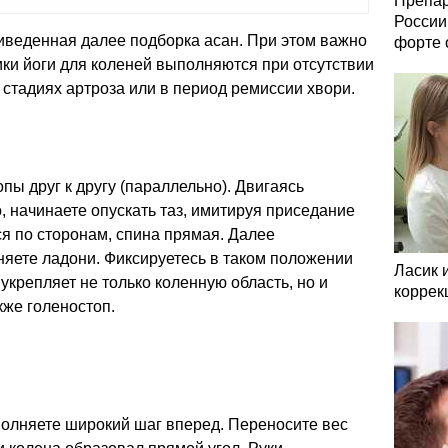
Препар
России
веденная далее подборка асан. При этом важно
форте 
ники йоги для коленей выполняются при отсутствии
стадиях артроза или в период ремиссии хвори.
пы друг к другу (параллельно). Двигаясь
 начинаете опускать таз, имитируя приседание
ся по сторонам, спина прямая. Далее
няете ладони. Фиксируетесь в таком положении
Ласик 
 укрепляет не только коленную область, но и
коррек
кже голеностоп.
полняете широкий шаг вперед. Переносите вес