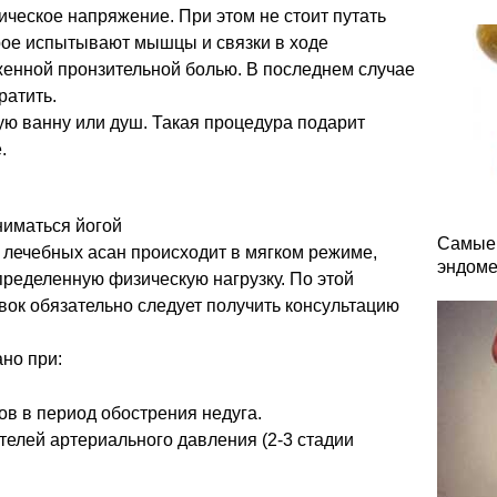
ическое напряжение. При этом не стоит путать
рое испытывают мышцы и связки в ходе
женной пронзительной болью. В последнем случае
ратить.
ую ванну или душ. Такая процедура подарит
.
ниматься йогой
Самые 
 лечебных асан происходит в мягком режиме,
эндоме
определенную физическую нагрузку. По этой
ок обязательно следует получить консультацию
но при:
в в период обострения недуга.
лей артериального давления (2-3 стадии