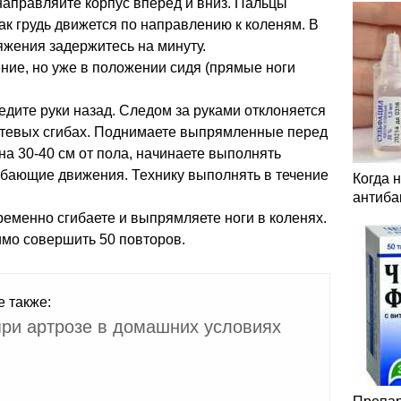
 направляйте корпус вперед и вниз. Пальцы
как грудь движется по направлению к коленям. В
жения задержитесь на минуту.
ние, но уже в положении сидя (прямые ноги
едите руки назад. Следом за руками отклоняется
октевых сгибах. Поднимаете выпрямленные перед
на 30-40 см от пола, начинаете выполнять
бающие движения. Технику выполнять в течение
Когда 
антиба
еменно сгибаете и выпрямляете ноги в коленях.
имо совершить 50 повторов.
е также:
ри артрозе в домашних условиях