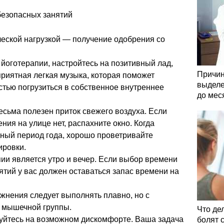
безопасных занятий
еской нагрузкой — получение одобрения со
йоготерапии, настройтесь на позитивный лад,
Причин
приятная легкая музыка, которая поможет
выделе
стью погрузиться в собственное внутреннее
до мес
есьма полезен приток свежего воздуха. Если
ия на улице нет, распахните окно. Когда
дный период года, хорошо проветривайте
ировки.
и является утро и вечер. Если выбор времени
нятий у вас должен оставаться запас времени на
ажнения следует выполнять плавно, но с
 мышечной группы.
Что де
уйтесь на возможном дискомфорте. Ваша задача
болят 