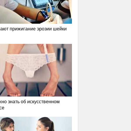
лают прижигание эрозии шейки
жно знать об искусственном
се