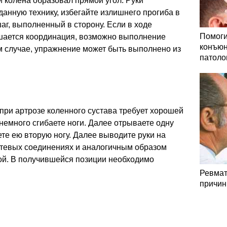
ти колена образовал прямой угол. Руки
анную технику, избегайте излишнего прогиба в
аг, выполненный в сторону. Если в ходе
Помоги
шается координация, возможно выполнение
конъюн
м случае, упражнение может быть выполнено из
патоло
при артрозе коленного сустава требует хорошей
немного сгибаете ноги. Далее отрываете одну
ете ею вторую ногу. Далее выводите руки на
октевых соединениях и аналогичным образом
гой. В получившейся позиции необходимо
Ревмат
причин