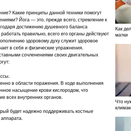
ение? Какие принципы данной техники помогут
ниями? Йога — это, прежде всего, стремление к
агодаря достижению душевного баланса
Как де
 работать правильно, всего его органы действуют
матки
Дополнению здоровому духу служит здоровое
чает в себя и физические упражнения.
уставными сочленениями своих двигательных
огут:
ссы.
енно в области поражения. В ходе выполнения
енное насыщение крови кислородом, что
ие всех внутренних органов.
Что ну
климак
орый будет надежно поддерживать костные
 аппарата.