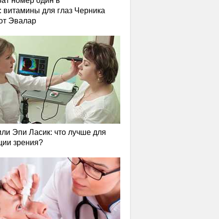
ат номер один в
: витамины для глаз Черника
от Эвалар
или Эпи Ласик: что лучше для
ции зрения?