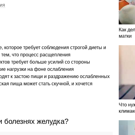
ния
Как де
матки
е, которое требует соблюдения строгой диеты и
с тем, что процесс расщепления
тов требует больше усилий со стороны
кие нагрузки на фоне ослабления
дят к застою пищи и раздражению ослабленных
ская пища может стать скучной, и хочется
Что ну
климак
и болезнях желудка?