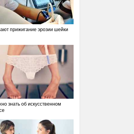
лают прижигание эрозии шейки
жно знать об искусственном
се