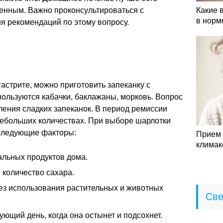
енным. Важно проконсультироваться с
Какие 
в норм
я рекомендаций по этому вопросу.
гастрите, можно приготовить запеканку с
пользуются кабачки, баклажаны, морковь. Вопрос
ления сладких запеканок. В период ремиссии
небольших количествах. При выборе шарлотки
 следующие факторы:
Прием 
климак
альных продуктов дома.
 количество сахара.
без использования растительных и животных
Све
ующий день, когда она остынет и подсохнет.