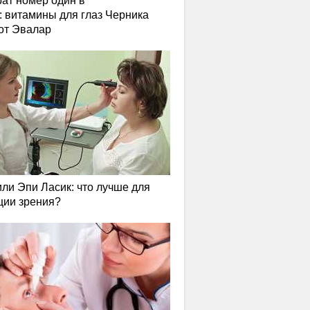
ат номер один в
: витамины для глаз Черника
от Эвалар
или Эпи Ласик: что лучше для
ции зрения?