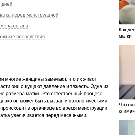
х дней
матка перед менструацией
змера органа
Как де
матки
можные последствия
ии многие женщины замечают, что их живот
части они ощущают давление и тяжесть. Одна из
ие размера матки. Это естественный процесс,
однако он может быть вызван и патологическими
Что ну
 происходит в организме во время менструации,
климак
матка увеличивается перед месячными.