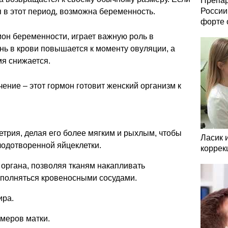
Препар
России
 в этот период, возможна беременность.
форте 
мон беременности, играет важную роль в
нь в крови повышается к моменту овуляции, а
мя снижается.
ение – этот гормон готовит женский организм к
етрия, делая его более мягким и рыхлым, чтобы
Ласик 
одотворенной яйцеклетки.
коррек
органа, позволяя тканям накапливать
аполняться кровеносными сосудами.
ира.
змеров матки.