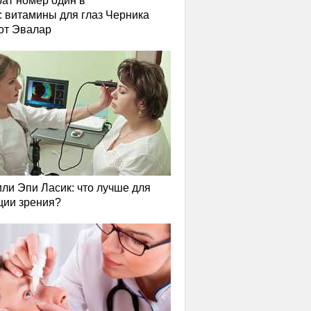
ат номер один в
: витамины для глаз Черника
от Эвалар
или Эпи Ласик: что лучше для
ции зрения?