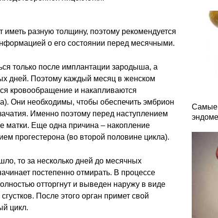
т иметь разную толщину, поэтому рекомендуется
информацией о его состоянии перед месячными.
ся только после имплантации зародыша, а
ых дней. Поэтому каждый месяц в женском
тся кровообращение и накапливаются
а). Они необходимы, чтобы обеспечить эмбрион
Самые 
 зачатия. Именно поэтому перед наступлением
эндоме
е матки. Еще одна причина – накопление
ием прогестерона (во второй половине цикла).
ло, то за несколько дней до месячных
ачинает постепенно отмирать. В процессе
олностью отторгнут и выведен наружу в виде
сгустков. После этого орган примет свой
ый цикл.