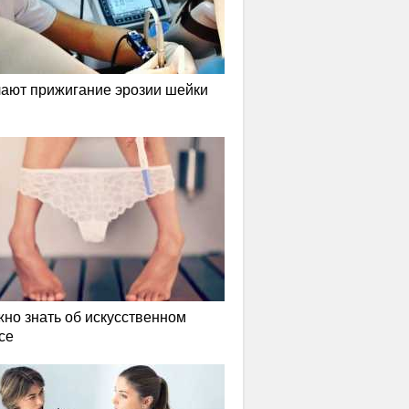
лают прижигание эрозии шейки
жно знать об искусственном
се