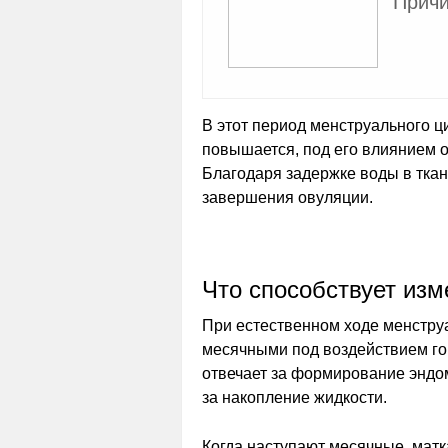
Причи
В этот период менструального ц
повышается, под его влиянием 
Благодаря задержке воды в ткан
завершения овуляции.
Что способствует из
При естественном ходе менстру
месячными под воздействием гор
отвечает за формирование эндом
за накопление жидкости.
Когда наступают месячные, матк