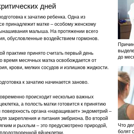
критических дней
одготовка к зачатию ребенка. Одна из
се принадлежит матке – особому женскому
вынашивания малыша. На протяжении всего
ния, обусловленные воздействием гормонов.
Причин
выделе
ой практике принято считать первый день
до мес
Во время месячных матка освобождается от
я, крови, мелких сосудов и излишков жидкости.
дготовка к зачатию начинается заново.
овременно происходит несколько важных
цеклетка, а полость матки готовится к принятию
я поверхность органа «наращивает» эндометрий –
для закрепления и питания эмбриона. Во второй
Что де
ягким и рыхлым – это предусмотрено природой,
болят 
оплодотворенной яйцеклетки.