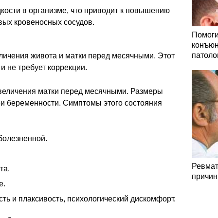
кости в организме, что приводит к повышению
вых кровеносных сосудов.
Помоги
конъюн
патоло
личения живота и матки перед месячными. Этот
и не требует коррекции.
величения матки перед месячными. Размеры
ри беременности. Симптомы этого состояния
 болезненной.
Ревмат
та.
причин
е.
ть и плаксивость, психологический дискомфорт.