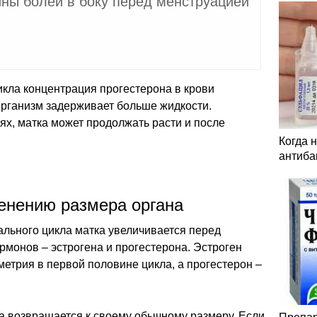
ны болей в боку перед менструацией
икла концентрация прогестерона в крови
организм задерживает больше жидкости.
ях, матка может продолжать расти и после
Когда 
антиба
менению размера органа
ального цикла матка увеличивается перед
монов – эстрогена и прогестерона. Эстроген
етрия в первой половине цикла, а прогестерон –
а возвращается к своему обычному размеру. Если