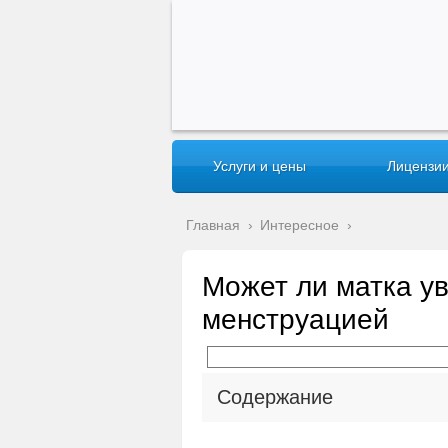
Услуги и цены
Лицензии
Главная
›
Интересное
›
Может ли матка у
менструацией
Содержание