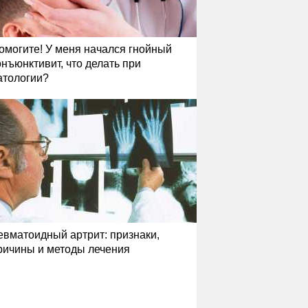
омогите! У меня начался гнойный
онъюнктивит, что делать при
атологии?
евматоидный артрит: признаки,
ричины и методы лечения