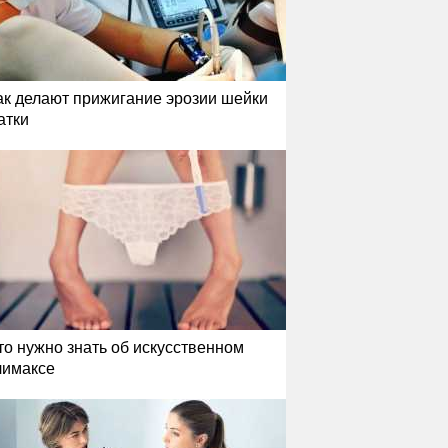
ак делают прижигание эрозии шейки
атки
то нужно знать об искусственном
лимаксе