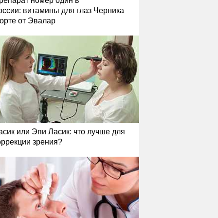
репарат номер один в
оссии: витамины для глаз Черника
орте от Эвалар
асик или Эпи Ласик: что лучше для
оррекции зрения?