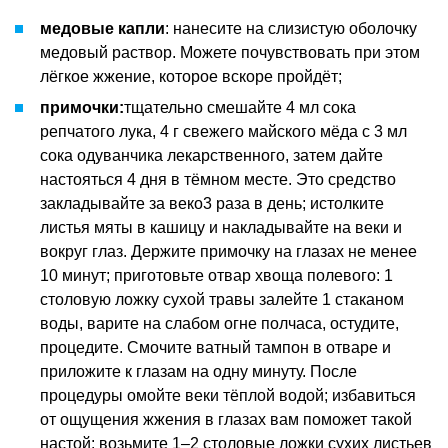
медовые капли
: нанесите на слизистую оболочку
медовый раствор. Можете почувствовать при этом
лёгкое жжение, которое вскоре пройдёт;
примочки
:
тщательно смешайте 4 мл сока
репчатого лука, 4 г свежего майского мёда с 3 мл
сока одуванчика лекарственного, затем дайте
настояться 4 дня в тёмном месте. Это средство
закладывайте за веко3 раза в день; истолките
листья мяты в кашицу и накладывайте на веки и
вокруг глаз. Держите примочку на глазах не менее
10 минут; приготовьте отвар хвоща полевого: 1
столовую ложку сухой травы залейте 1 стаканом
воды, варите на слабом огне полчаса, остудите,
процедите. Смочите ватный тампон в отваре и
приложите к глазам на одну минуту. После
процедуры омойте веки тёплой водой; избавиться
от ощущения жжения в глазах вам поможет такой
настой: возьмите 1–2 столовые ложки сухих листьев