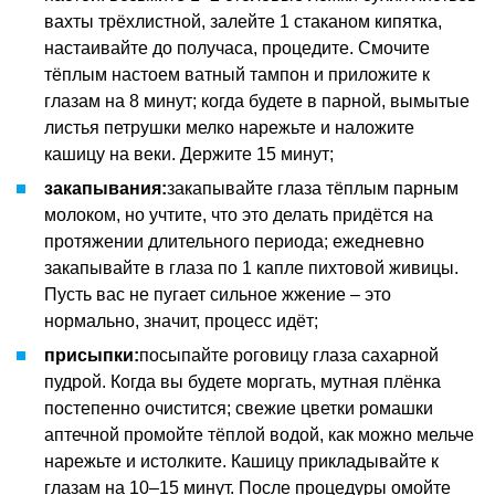
вахты трёхлистной, залейте 1 стаканом кипятка,
настаивайте до получаса, процедите. Смочите
тёплым настоем ватный тампон и приложите к
глазам на 8 минут; когда будете в парной, вымытые
листья петрушки мелко нарежьте и наложите
кашицу на веки. Держите 15 минут;
закапывания
:
закапывайте глаза тёплым парным
молоком, но учтите, что это делать придётся на
протяжении длительного периода; ежедневно
закапывайте в глаза по 1 капле пихтовой живицы.
Пусть вас не пугает сильное жжение – это
нормально, значит, процесс идёт;
присыпки
:
посыпайте роговицу глаза сахарной
пудрой. Когда вы будете моргать, мутная плёнка
постепенно очистится; свежие цветки ромашки
аптечной промойте тёплой водой, как можно мельче
нарежьте и истолките. Кашицу прикладывайте к
глазам на 10–15 минут. После процедуры омойте