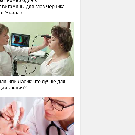
ат номер один в
: витамины для глаз Черника
от Эвалар
или Эпи Ласик: что лучше для
ции зрения?