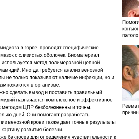
Помоги
конъюн
патоло
мидиоза в горле, проводят специфические
 мазок с слизистых оболочек. Биоматериал
, используется метод полимеразной цепной
ламидий. Иногда требуется анализ венозной
аты не только показывают наличие инфекции, но и
размножаются в организме.
ожно сделать вывод и поставить правильный
амидий назначается комплексное и эффективное
Ревмат
из методом ЦПР безболезненны и точны.
причин
олько дней. Они помогают разработать
из венозной крови также дает точные результаты
 картину развития болезни.
кже бакпосев для определения чувствительности к