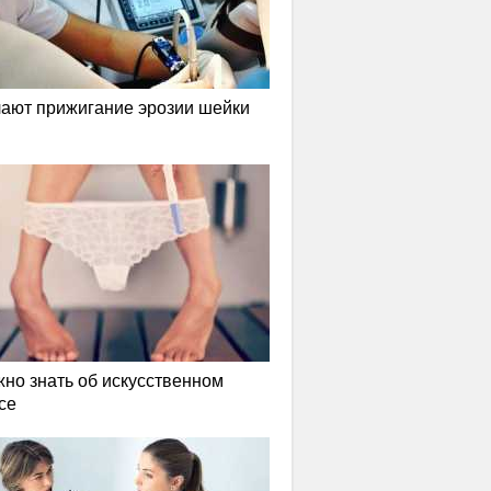
лают прижигание эрозии шейки
жно знать об искусственном
се