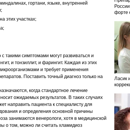
Препар
миндалинах, гортани, языке, внутренней
России
;
форте 
а этих участках;
а;
о с такими симптомами могут развиваться и
гит, и тонзиллит, и фарингит. Каждая из этих
икроорганизмами и требует применения
епаратов. Поставить точный диагноз только на
Ласик 
коррек
азначаются, когда стандартное лечение
носит ожидаемых результатов. В таких случаях
ет направить пациента к специалисту для
дования и определения основной причины
оза занимаются венерологи, хотя в медицинской
ры о том, можно ли считать хламидиоз