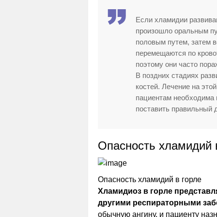
Если хламидии развиваю
произошло оральным пут
половым путем, затем в
перемещаются по крово
поэтому они часто пора
В поздних стадиях разв
костей. Лечение на это
пациентам необходима к
поставить правильный д
Опасность хламидий 
Опасность хламидий в горле
Хламидиоз в горле представля
другими респираторными за
обычную ангину, и пациенту наз