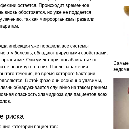
инфекции остается. Происходит временное
ь вновь обостряется, но уже не поддается
 лечению, так как микроорганизмы развили
епаратам.
огда инфекция уже поразила все системы
ие эту болезнь, обладают вирусными свойствами,
в организме. Они умеют приспосабливаться к
Самые 
и не реагируют на них. После заражения
эндоме
рытого течения, во время которого бактерии
оявляются. В этой фазе они особенно уязвимы,
олезнь обнаруживается случайно на таком раннем
сновная опасность хламидиоза для пациентов всех
олов.
е риска
ющие категории пациентов: