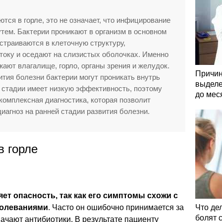
тся в горле, это не означает, что инфицирование
ем. Бактерии проникают в организм в основном
страиваются в клеточную структуру,
току и оседают на слизистых оболочках. Именно
жают влагалище, горло, органы зрения и желудок.
Причин
ития болезни бактерии могут проникать внутрь
выделе
й стадии имеет низкую эффективность, поэтому
до мес
омплексная диагностика, которая позволит
иагноз на ранней стадии развития болезни.
в горле
ет опасность, так как его симптомы схожи с
болеваниями
. Часто он ошибочно принимается за
Что де
болят 
начают антибиотики. В результате пациенту