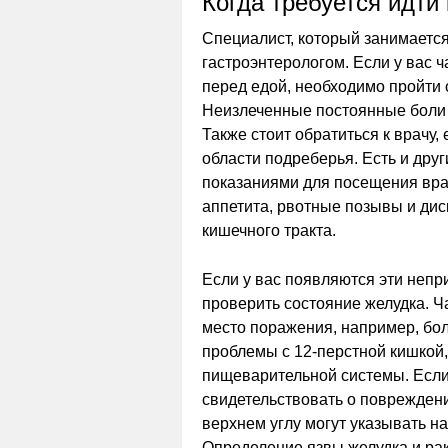
Когда требуется идти 
Специалист, который занимаетс
гастроэнтерологом. Если у вас ч
перед едой, необходимо пройти 
Неизлеченные постоянные боли 
Также стоит обратиться к врачу,
области подреберья. Есть и дру
показаниями для посещения вра
аппетита, рвотные позывы и ди
кишечного тракта.
Если у вас появляются эти неп
проверить состояние желудка. Ч
место поражения, например, бол
проблемы с 12-перстной кишкой
пищеварительной системы. Если 
свидетельствовать о повреждени
верхнем углу могут указывать н
Определение язвы желудка и ра