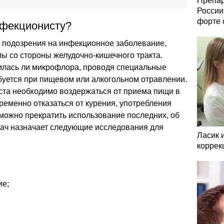
Препар
России
форте 
нфекционисту?
ь подозрения на инфекционное заболевание,
 со стороны желудочно-кишечного тракта.
илась ли микрофлора, проводя специальные
буется при пищевом или алкогольном отравлении.
та необходимо воздержаться от приема пищи в
временно отказаться от курения, употребления
зможно прекратить использование последних, об
рач назначает следующие исследования для
Ласик 
коррек
ие;