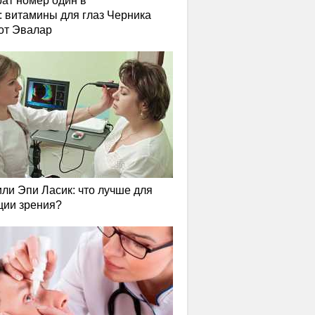
ат номер один в
: витамины для глаз Черника
от Эвалар
или Эпи Ласик: что лучше для
ции зрения?