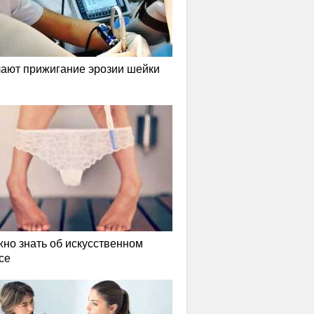
лают прижигание эрозии шейки
жно знать об искусственном
се