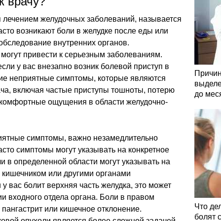
к врачу?
я лечением желудочных заболеваний, называется
асто возникают боли в желудке после еды или
обследование внутренних органов.
могут привести к серьезным заболеваниям.
 если у вас внезапно возник болевой приступ в
Причин
гие неприятные симптомы, которые являются
выделе
ча, включая частые приступы тошноты, потерю
до мес
скомфортные ощущения в области желудочно-
риятные симптомы, важно незамедлительно
асто симптомы могут указывать на конкретное
и в определенной области могут указывать на
, кишечником или другими органами
у вас болит верхняя часть желудка, это может
и входного отдела органа. Боли в правом
Что де
а пангастрит или кишечное отклонение.
болят 
ковой опухоли является более сложной задачей