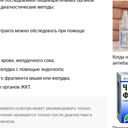
ля обследования пищеварительных органов
диагностические методы:
тракта можно обследовать при помощи
Когда 
крови, желудочного сока;
антиба
желудка с помощью эндоскопа;
го фрагмента кишки или желудка;
е органов ЖКТ.
первого осмотра может рекомендовать только
ечение начинается только после диагностики и
иагноза.