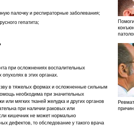
чную палочку и респираторные заболевания;
Помоги
усного гепатита;
конъюн
патоло
?
ента при осложнениях воспалительных
 опухолях в этих органах.
, язву в тяжелых формах и осложненные сильным
помощь необходима при значительных
и или мягких тканей желудка и других органов
Ревмат
ательна при наличии раковых или
причин
сли кишечник не может нормально
ых дефектов, то обследование у такого врача