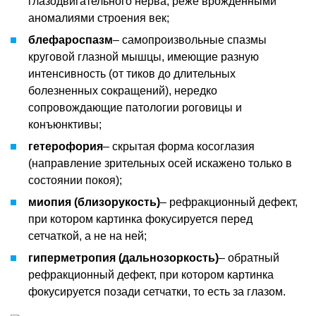
глазодвигательного нерва, реже врождёнными
аномалиями строения век;
блефароспазм
– самопроизвольные спазмы
круговой глазной мышцы, имеющие разную
интенсивность (от тиков до длительных
болезненных сокращений), нередко
сопровождающие патологии роговицы и
конъюнктивы;
гетерофория
– скрытая форма косоглазия
(направление зрительных осей искажено только в
состоянии покоя);
миопия (близорукость)
– рефракционный дефект,
при котором картинка фокусируется перед
сетчаткой, а не на ней;
гиперметропия (дальнозоркость)
– обратный
рефракционный дефект, при котором картинка
фокусируется позади сетчатки, то есть за глазом.