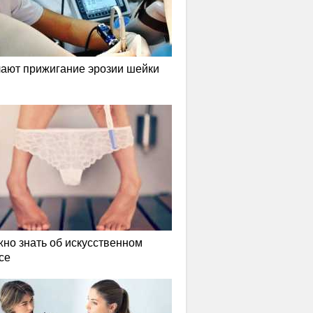
лают прижигание эрозии шейки
жно знать об искусственном
се