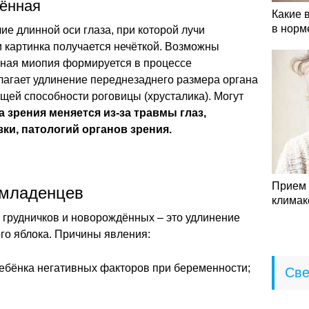
тённая
Какие 
в норм
е длинной оси глаза, при которой лучи
и картинка получается нечёткой. Возможны
нная миопия формируется в процессе
лагает удлинение переднезаднего размера органа
щей способности роговицы (хрусталика). Могут
а зрения меняется из-за травмы глаз,
ки, патологий органов зрения.
Прием 
 младенцев
климак
грудничков и новорождённых – это удлинение
го яблока. Причины явления:
ребёнка негативных факторов при беременности;
Све