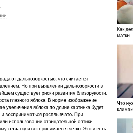
в
пии
Как де
матки
адают дальнозоркостью, что считается
лением. Но при выявлении дальнозоркости в
ейшем существует риски развития близорукости,
роста глазного яблока. В норме изображение
Что ну
чае увеличения яблока по длине картинка будет
климак
й и восприниматься расплывчато. При
 или использовании отрицательной оптики
у сетчатку и воспринимается чётко. Это и есть