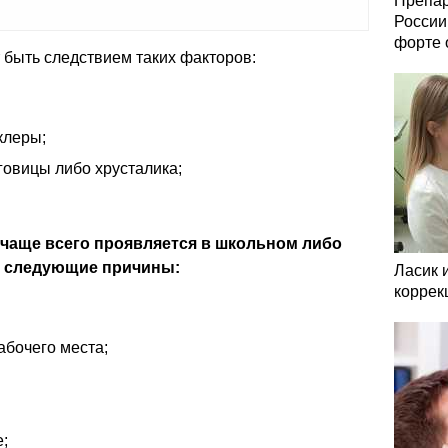
Препар
России
форте 
 быть следствием таких факторов:
клеры;
овицы либо хрусталика;
чаще всего проявляется в школьном либо
т следующие причины:
Ласик 
коррек
абочего места;
;