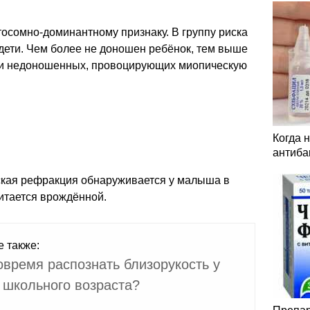
тосомно-доминантному признаку. В группу риска
ети. Чем более не доношен ребёнок, тем выше
тии недоношенных, провоцирующих миопическую
Когда 
антиба
ская рефракция обнаруживается у малыша в
читается врождённой.
е также:
овремя распознать близорукость у
 школьного возраста?