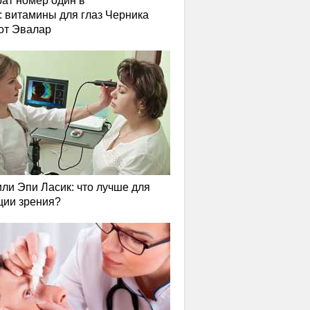
ат номер один в
: витамины для глаз Черника
от Эвалар
или Эпи Ласик: что лучше для
ции зрения?