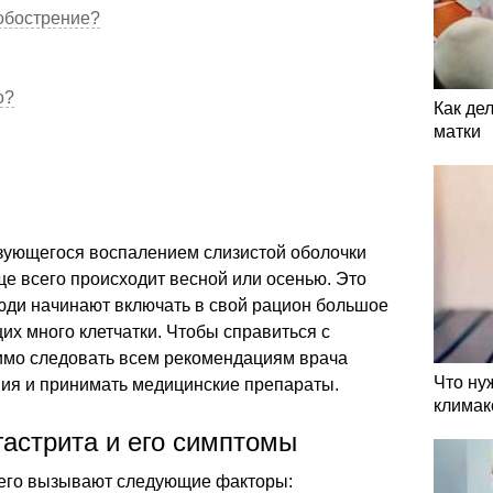
 обострение?
о?
Как де
матки
изующегося воспалением слизистой оболочки
ще всего происходит весной или осенью. Это
 люди начинают включать в свой рацион большое
их много клетчатки. Чтобы справиться с
имо следовать всем рекомендациям врача
Что ну
ния и принимать медицинские препараты.
климак
астрита и его симптомы
 его вызывают следующие факторы: