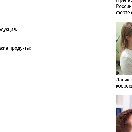
Препар
России
форте 
дукция.
акие продукты:
Ласик 
коррек