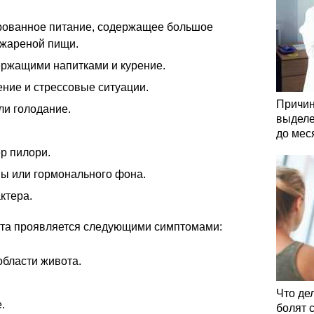
рованное питание, содержащее большое
 жареной пищи.
ржащими напитками и курение.
ние и стрессовые ситуации.
Причин
ли голодание.
выделе
до мес
р пилори.
ы или гормонального фона.
ктера.
ита проявляется следующими симптомами:
области живота.
Что де
.
болят 