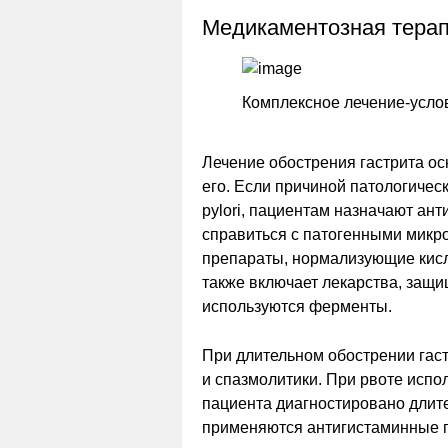
Медикаментозная тера
Комплексное лечение-услов
Лечение обострения гастрита о
его. Если причиной патологическ
pylori, пациентам назначают ан
справиться с патогенными микро
препараты, нормализующие кисл
также включает лекарства, защ
используются ферменты.
При длительном обострении гас
и спазмолитики. При рвоте испо
пациента диагностировано длите
применяются антигистаминные п