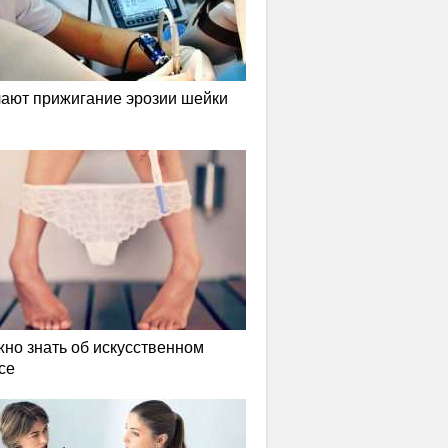
лают прижигание эрозии шейки
жно знать об искусственном
се