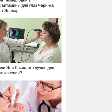
ат номер один в
: витамины для глаз Черника
от Эвалар
или Эпи Ласик: что лучше для
ции зрения?