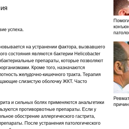
пия
Помоги
конъюн
ие успеха.
патоло
сновывается на устранении фактора, вызвавшего
ого состояния являются бактерии Helicobacter
тибактериальные препараты, которые позволяют
организмами. Кроме того, назначаются
отность желудочно-кишечного тракта. Терапия
ищающие слизистую оболочку ЖКТ. Часто
Ревмат
трита и сильных болях применяются анальгетики
причин
льзуются противорвотные препараты. Если у
льное обострение аллергического гастрита,
репараты. После устранения патологического