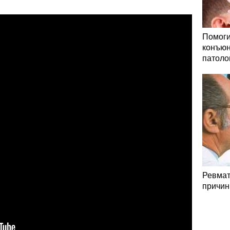
Помоги
конъюн
патоло
Ревмат
причин