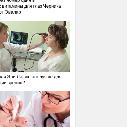
ат номер один в
: витамины для глаз Черника
от Эвалар
или Эпи Ласик: что лучше для
ции зрения?