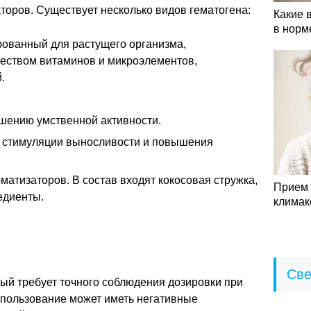
торов. Существует несколько видов гематогена:
Какие 
в норм
рованный для растущего организма,
еством витаминов и микроэлементов,
.
шению умственной активности.
я стимуляции выносливости и повышения
атизаторов. В состав входят кокосовая стружка,
Прием 
едиенты.
климак
Све
рый требует точного соблюдения дозировки при
спользование может иметь негативные