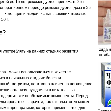
етей до 15 лет рекомендуется принимать 25 г
еоперационном периоде рекомендуется доза в 35
енных женщин и людей, испытывающих тяжелые
50 г.
е?
Когда 
я употреблять на ранних стадиях развития
антиба
парат может использоваться в качестве
ько в начальных стадиях болезни.
нный гастритом, негативно влияет на поглощение
лезни организм нуждается в питательных
т содержит все необходимые компоненты. Перед
льтироваться с врачом, так как гематоген может
ными препаратами, которые применяются для