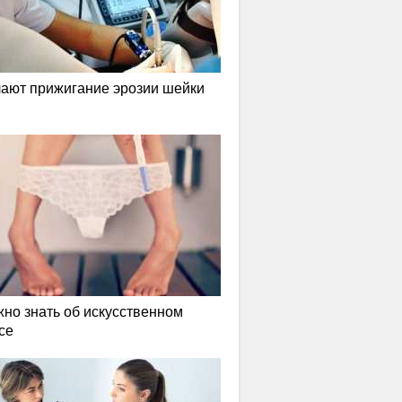
лают прижигание эрозии шейки
жно знать об искусственном
се