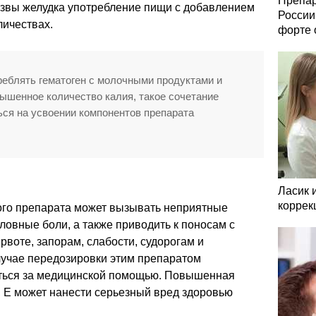
Препар
 язвы желудка употребление пищи с добавлением
России
ичествах.
форте 
реблять гематоген с молочными продуктами и
ышенное количество калия, такое сочетание
ься на усвоении компонентов препарата
Ласик 
коррек
ого препарата может вызывать неприятные
ловные боли, а также приводить к поносам с
рвоте, запорам, слабости, судорогам и
учае передозировки этим препаратом
ться за медицинской помощью. Повышенная
, E может нанести серьезный вред здоровью