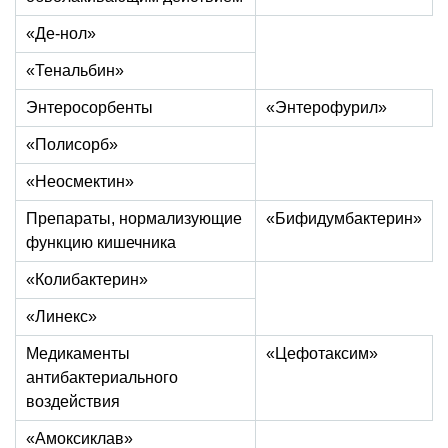
«Де-нол»
«Тенальбин»
Энтеросорбенты
«Энтерофурил»
«Полисорб»
«Неосмектин»
Препараты, нормализующие
«Бифидумбактерин»
функцию кишечника
«Колибактерин»
«Линекс»
Медикаменты
«Цефотаксим»
антибактериального
воздействия
«Амоксиклав»