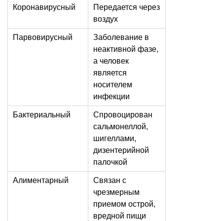
Коронавирусный
Передается через
воздух
Парвовирусный
Заболевание в
неактивной фазе,
а человек
является
носителем
инфекции
Бактериальный
Спровоцирован
сальмонеллой,
шигеллами,
дизентерийной
палочкой
Алиментарный
Связан с
чрезмерным
приемом острой,
вредной пищи