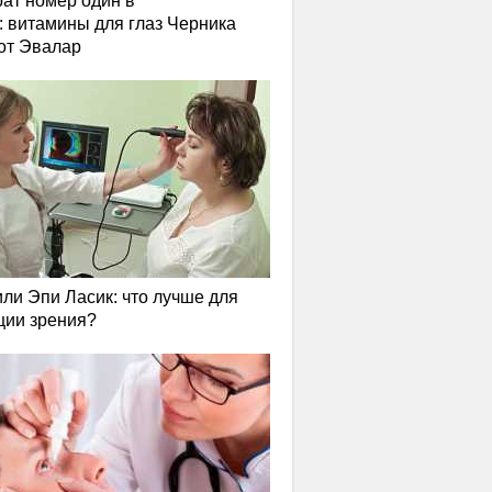
ат номер один в
: витамины для глаз Черника
от Эвалар
или Эпи Ласик: что лучше для
ции зрения?