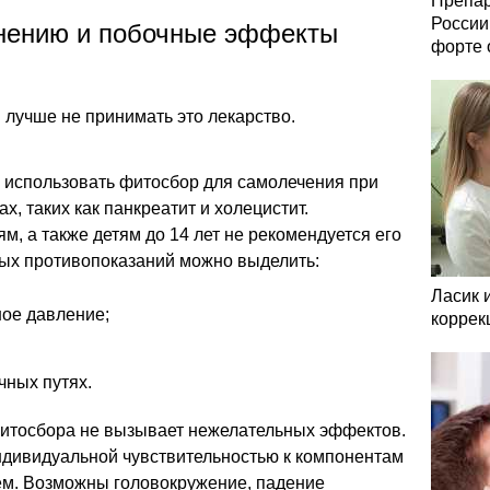
Препар
России
нению и побочные эффекты
форте 
лучше не принимать это лекарство.
я использовать фитосбор для самолечения при
, таких как панкреатит и холецистит.
 а также детям до 14 лет не рекомендуется его
ных противопоказаний можно выделить:
Ласик 
ное давление;
коррек
чных путях.
итосбора не вызывает нежелательных эффектов.
ндивидуальной чувствительностью к компонентам
ем. Возможны головокружение, падение