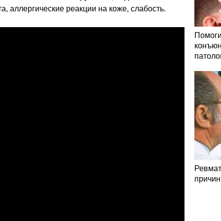
а, аллергические реакции на коже, слабость.
Помоги
конъюн
патоло
Ревмат
причин