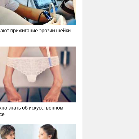
лают прижигание эрозии шейки
жно знать об искусственном
се