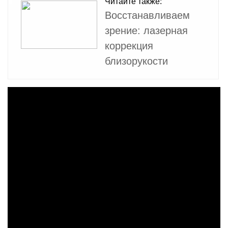
Читайте также:
Восстанавливаем
зрение: лазерная
коррекция
близорукости