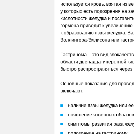
используется кровь, взятая из 
у которых есть подозрения на з
кислотности желудка и постави
гормона приводит к увеличению 
к образованию язвы желудка. В
Золлингера-Эллисона или гастр
Гастринома – это вид злокачест
области двенадцатиперстной ки
быстро распространяться через 
Основные показания для провед
включают:
наличие язвы желудка или ее
появление язвенных образова
симптомы развития рака жел
подозрение на гастриному;