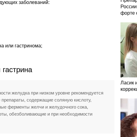
Препар
едующих заболеваний:
России
форте 
а или гастринома;
 гастрина
Ласик 
коррек
ности желудка при низком уровне рекомендуется
 препараты, содержащие соляную кислоту,
ные ферменты желчи и желудочного сока,
оты, обезболивающие и при необходимости