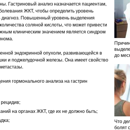
вены. Гастриновый анализ назначается пациентам,
аболевания ЖКТ, чтобы определить уровень
ть диагноз. Повышенный уровень выделения
количества соляной кислоты, что может привести
ажным клиническим значением является синдром
инома.
Причин
выделе
венной эндокринной опухоли, развивающейся в
до мес
шки и поджелудочной железы. Она имеет свойство
метастазы.
ения гормонального анализа на гастрин
 рецидив;
ний на органах ЖКТ, где их не должно быть;
удка;
Что де
болят 