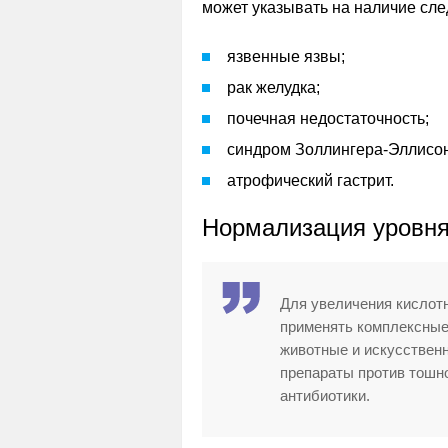
может указывать на наличие сл
язвенные язвы;
рак желудка;
почечная недостаточность;
синдром Золлингера-Эллисон
атрофический гастрит.
Нормализация уровня
Для увеличения кислот
применять комплексные
животные и искусствен
препараты против тошн
антибиотики.