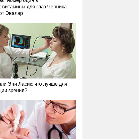
ат номер один в
: витамины для глаз Черника
от Эвалар
или Эпи Ласик: что лучше для
ции зрения?