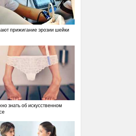
лают прижигание эрозии шейки
жно знать об искусственном
се