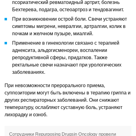
псориатический ревматоидный артрит, болезнь
Бехтерева, подагра, остеоартроз и тендовагинит.
При возникновении острой боли. Свечи устраняют
симптомы мигрени, невралгии, артралгии, колик в
почкам и желчном пузыре, миалгий.
Применение в гинекологии связано с терапией
аднексита, альдогисменореи, воспалении
репродуктивной сферы, придатков. Также
ректальные свечи назначают при урологических
заболеваниях.
При невозможности прерорального приема,
суппозитории могут быть включены в терапию гриппа и
других респираторных заболеваний. Они снижают
температуру, ослабляют суставную боль, устраняют
лихорадку и озноб.
Сотрудники Repurposing Drugsin Oncology провели