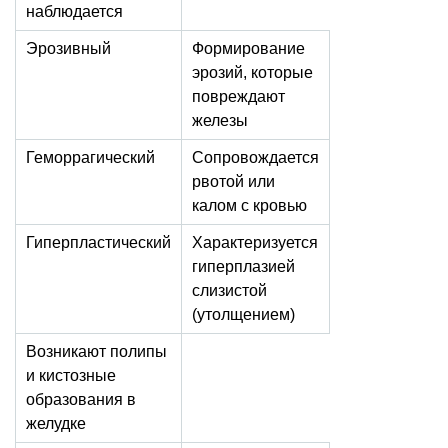
наблюдается
Эрозивный
Формирование
эрозий, которые
повреждают
железы
Геморрагический
Сопровождается
рвотой или
калом с кровью
Гиперпластический
Характеризуется
гиперплазией
слизистой
(утолщением)
Возникают полипы
и кистозные
образования в
желудке