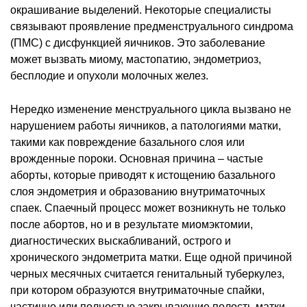
окрашивание выделений. Некоторые специалисты
связывают проявление предменструального синдрома
(ПМС) с дисфункцией яичников. Это заболевание
может вызвать миому, мастопатию, эндометриоз,
бесплодие и опухоли молочных желез.
Нередко изменение менструального цикла вызвано не
нарушением работы яичников, а патологиями матки,
такими как повреждение базального слоя или
врожденные пороки. Основная причина – частые
аборты, которые приводят к истощению базального
слоя эндометрия и образованию внутриматочных
спаек. Спаечный процесс может возникнуть не только
после абортов, но и в результате миомэктомии,
диагностических выскабливаний, острого и
хронического эндометрита матки. Еще одной причиной
черных месячных считается генитальный туберкулез,
при котором образуются внутриматочные спайки,
частично или полностью закрывающие полость матки.