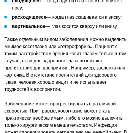
сходящееся
— когда один из глаз косится ближе к
носу;
расходящееся
— когда глаз скашивается к виску;
вертикальное
— глаз косится кверху или книзу.
Также отдельным видом заболевания можно выделить
мнимое косоглазие или «гетерофорию». Пациент с
таким расстройством зрения косит глазом только в том
случае, если для здорового глаза возникают
препятствие для восприятия. Например, заслонка или
карточка. В отсутствие препятствий для здорового
глаза, человек хорошо видит и не испытывает
трудностей в восприятии.
Заболевание может прогрессировать с различной
скоростью. При травме, косоглазие может стать
практически необратимым, либо его можно вылечить
только хирургическим вмешательством. Инфекция
может спровоцировать деградацию мышечной ткани. В