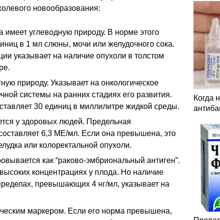
холевого новообразования:
 имеет углеводную природу. В норме этого
иниц в 1 мл слюны, мочи или желудочного сока.
ии указывает на наличие опухоли в толстом
ре.
ную природу. Указывает на онкологическое
ной системы на ранних стадиях его развития.
Когда 
ставляет 30 единиц в миллилитре жидкой среды.
антиба
тся у здоровых людей. Предельная
составляет 6,3 МЕ/мл. Если она превышена, это
елудка или колоректальной опухоли.
вывается как “раково-эмбриональный антиген”.
евысоких концентрациях у плода. Но наличие
 пределах, превышающих 4 нг/мл, указывает на
ческим маркером. Если его норма превышена,