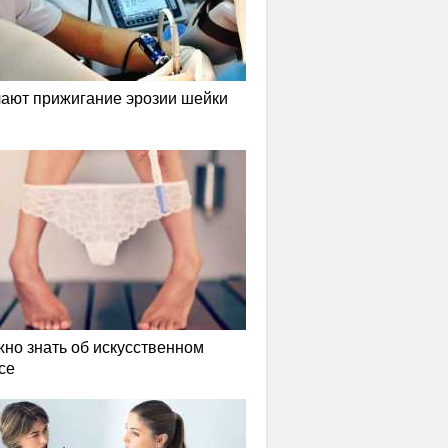
лают прижигание эрозии шейки
жно знать об искусственном
се