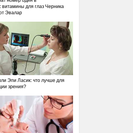
ат номер один в
: витамины для глаз Черника
от Эвалар
или Эпи Ласик: что лучше для
ции зрения?