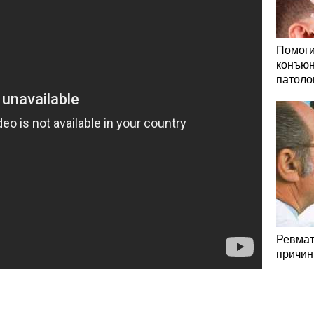
Помоги
конъюн
патоло
Ревмат
причин