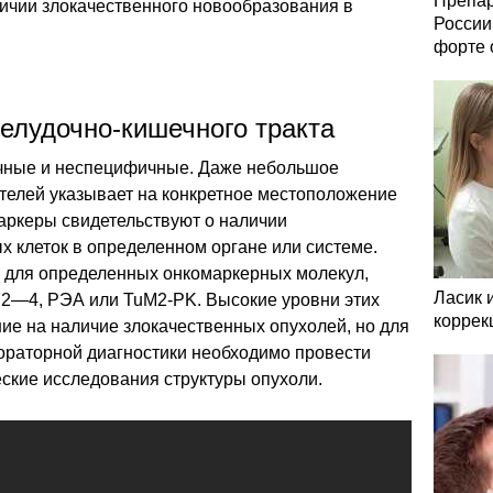
Препар
личии злокачественного новообразования в
России
форте 
елудочно-кишечного тракта
ичные и неспецифичные. Даже небольшое
телей указывает на конкретное местоположение
ркеры свидетельствуют о наличии
клеток в определенном органе или системе.
 для определенных онкомаркерных молекул,
Ласик 
 72—4, РЭА или TuM2-PK. Высокие уровни этих
коррек
ие на наличие злокачественных опухолей, но для
ораторной диагностики необходимо провести
ские исследования структуры опухоли.