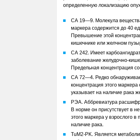
определенную локализацию опу
СА 19—9. Молекула вещества
маркера содержится до 40 ед
Превышение этой концентрац
кишечнике или желчном пузы
СА 242. Имеет карбоангидрат
заболевание желудочно-кишеч
Предельная концентрация со
СА 72—4. Редко обнаруживае
концентрация этого маркера 
указывает на наличие рака ж
РЭА. Аббревиатура расшифро
В норме он присутствует в н
этого маркера у взрослого в
наличие рака.
TuM2-PK. Является метаболи