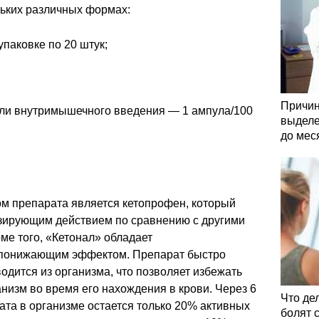
льких различных формах:
упаковке по 20 штук;
Причин
или внутримышечного введения — 1 ампула/100
выделе
до мес
м препарата является кетопрофен, который
зирующим действием по сравнению с другими
ме того, «Кетонал» обладает
опонижающим эффектом. Препарат быстро
одится из организма, что позволяет избежать
анизм во время его нахождения в крови. Через 6
Что де
та в организме остается только 20% активных
болят 