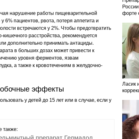
Препар
России
лючая нарушение работы пищеварительной
форте 
у 6% пациентов, рвота, потеря аппетита и
олости встречаются у 2%. Чтобы предотвратить
о-кишечного расстройства, рекомендуется
или дополнительно принимать антациды.
арата в больших дозах может привести к
ичению уровня ферментов, язвам
удка, а также к кровотечениям в желудочно-
Ласик 
побочные эффекты
коррек
льзовать у детей до 15 лет или в случае, если у
е также:
ельминтный препарат Гелмадол