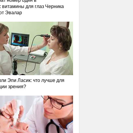
ат номер один в
: витамины для глаз Черника
от Эвалар
или Эпи Ласик: что лучше для
ции зрения?