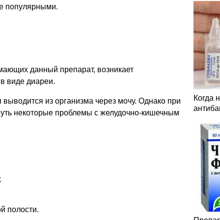
ее популярными.
имающих данный препарат, возникает
в виде диареи.
Когда 
и выводится из организма через мочу. Однако при
антиба
кнуть некоторые проблемы с желудочно-кишечным
;
й полости.