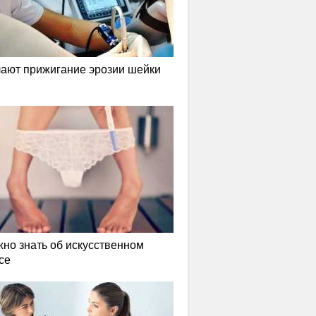
лают прижигание эрозии шейки
жно знать об искусственном
се