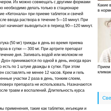
ечером. Их можно совмещать с другими формами
Какие 
о необходимо делать только в стационаре
в норм
вие «Кетонала» при приеме таблеток и свечей
осле ввода раствора в течение 5—10 минут. При
рат начинает выводиться в период 90—120 минут.
штука (50 мг) трижды в день во время приема
оза в сутки — 300 мг. При артрите препарат
течение дня. Запивать водой или молоком не
 Дуо» принимаются по одной в день, иногда врач
о есть по 1 штуке дважды в сутки. При этом
Прием 
климак
 составлять не менее 12 часов. Крем и гель
нные участки 2 раза в день, тонким слоем,
и поверх препарата не использовать. Назначаются
осле травм и воспалений. Длительность курса
Све
ы применения, такие как таблетки, инъекции и