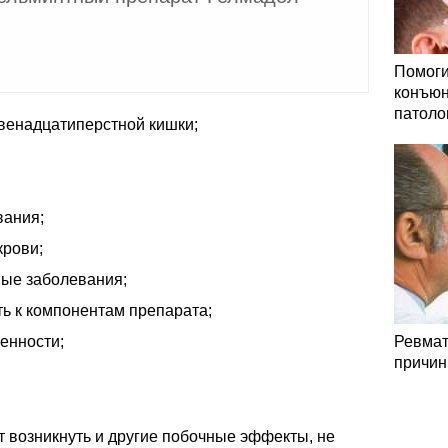
Помоги
конъюн
патоло
двенадцатиперстной кишки;
вания;
крови;
ные заболевания;
ь к компонентам препарата;
енности;
Ревмат
причин
т возникнуть и другие побочные эффекты, не