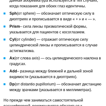
данная аббревиатура используется в тех случаях,
когда показания для обоих глаз идентичны.
Sph
(от sphere) — обозначает оптическую силу в
диоптриях и прописывается в виде « + » и « — ».
Prism
– сила линзы призматической формы,
указывается для пациентов с косоглазием.
Cyl
(от cylinder) — отражает оптическую силу
цилиндрической линзы и прописывается в случае
астигматизма.
Ax
(от слова axis) — ось цилиндрического наклона в
градусах.
Add
– разница между ближней и дальней зоной
видимости (указывается в диоптриях).
Dp
(от distantio pupillorium) — обозначает дистанцию
между зрачками (указывается в миллиметрах).
Но прежде чем заниматься самостоятельной
расшифровкой, рекомендуется обратиться к