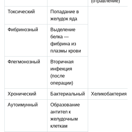
(отравление)
Токсический
Попадание в
желудок яда
Фибринозный
Выделение
белка —
фибрина из
плазмы крови
Флегмонозный
Вторичная
инфекция
(после
операции)
Хронический
Бактериальный
Хеликобактерия
Аутоимунный
Образование
антител к
желудочным
клеткам