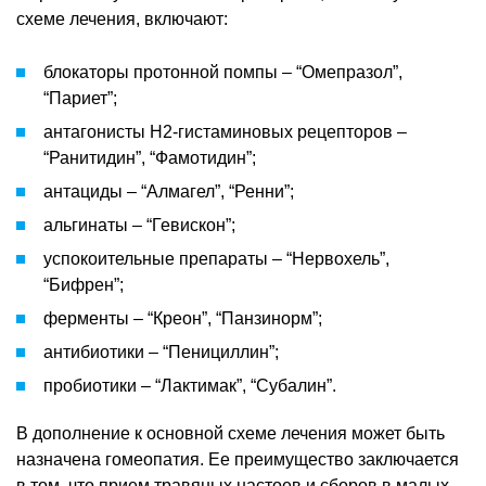
схеме лечения, включают:
блокаторы протонной помпы – “Омепразол”,
“Париет”;
антагонисты H2-гистаминовых рецепторов –
“Ранитидин”, “Фамотидин”;
антациды – “Алмагел”, “Ренни”;
альгинаты – “Гевискон”;
успокоительные препараты – “Нервохель”,
“Бифрен”;
ферменты – “Креон”, “Панзинорм”;
антибиотики – “Пенициллин”;
пробиотики – “Лактимак”, “Субалин”.
В дополнение к основной схеме лечения может быть
назначена гомеопатия. Ее преимущество заключается
в том, что прием травяных настоев и сборов в малых