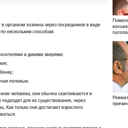
Помоги
 в организм хозяина через посредников в виде
конъюн
 по нескольким способам:
патоло
носителями и дикими зверями;
ния;
бенку;
ючая половые.
низм человека, они обычно скапливаются в
Ревмат
е подходят для их существования, через
причин
ь. Как только они достигают взрослого
жаться.