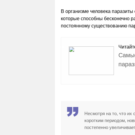
В организме человека паразиты 
которые способны бесконечно ра
постоянному существованию пара
Читайт
Самые
параз
Несмотря на то, что их
коротким периодом, нов
постепенно увеличивае