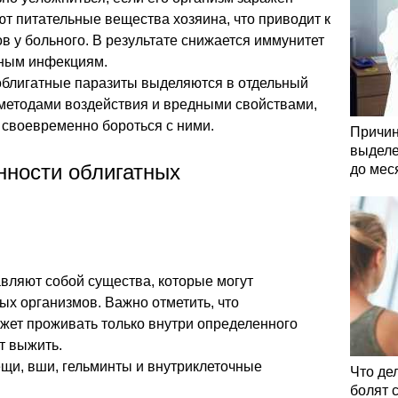
т питательные вещества хозяина, что приводит к
 у больного. В результате снижается иммунитет
чным инфекциям.
 облигатные паразиты выделяются в отдельный
 методами воздействия и вредными свойствами,
 своевременно бороться с ними.
Причин
выделе
нности облигатных
до мес
вляют собой существа, которые могут
ых организмов. Важно отметить, что
жет проживать только внутри определенного
ут выжить.
ещи, вши, гельминты и внутриклеточные
Что де
болят 