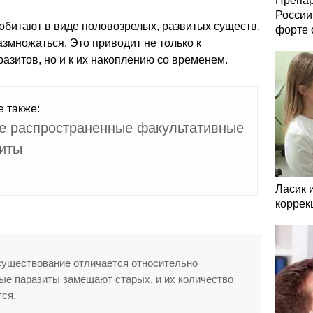
Препар
России
обитают в виде половозрелых, развитых существ,
форте 
змножаться. Это приводит не только к
зитов, но и к их накоплению со временем.
е также:
 распространенные факультативные
иты
Ласик 
коррек
 существование отличается относительно
ые паразиты замещают старых, и их количество
тся.