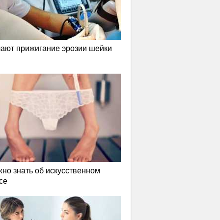
лают прижигание эрозии шейки
жно знать об искусственном
се