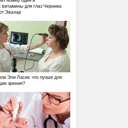
ат номер один в
: витамины для глаз Черника
от Эвалар
или Эпи Ласик: что лучше для
ции зрения?