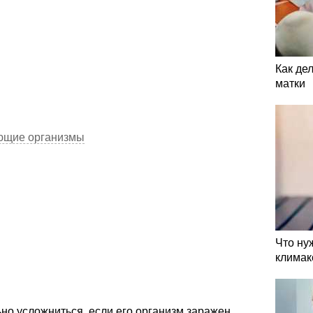
Как де
матки
ющие организмы
Что ну
климак
но усложниться, если его организм заражен