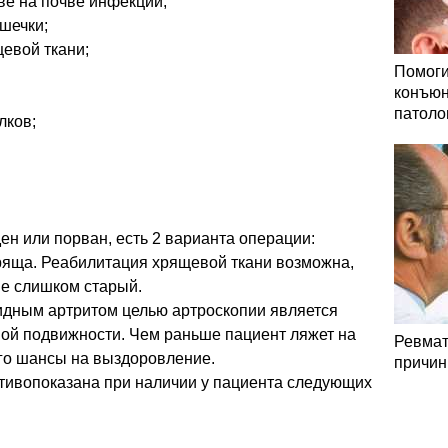
ве на почве инфекции;
шечки;
евой ткани;
Помоги
конъюн
патоло
лков;
ен или порван, есть 2 варианта операции:
ряща. Реабилитация хрящевой ткани возможна,
не слишком старый.
дным артритом целью артроскопии является
ой подвижности. Чем раньше пациент ляжет на
Ревмат
го шансы на выздоровление.
причин
тивопоказана при наличии у пациента следующих