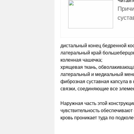
Читайт
Причи
суста
дистальный конец бедренной кос
латеральный край большеберцов
коленная чашечка;
хрящевая ткань, обволакивающа
латеральный и медиальный мен
фиброзная суставная капсула в 
связки, соединяющие все элемен
Наружная часть этой конструкци
чувствительность обеспечивают 
кровь проникает туда по подкол