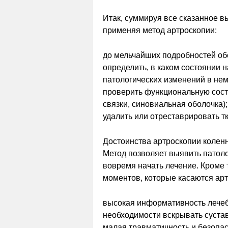
Итак, суммируя все сказанное в
применяя метод артроскопии:
до мельчайших подробностей об
определить, в каком состоянии 
патологических изменений в нем
проверить функциональную состо
связки, синовиальная оболочка);
удалить или отреставрировать т
Достоинства артроскопии коленн
Метод позволяет выявить патолог
вовремя начать лечение. Кроме 
моментов, которые касаются ар
высокая информативность лечеб
необходимости вскрывать суста
малая травматичность и безопас