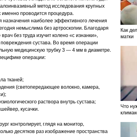
 малоинвазивный метод исследования крупных
к именно проводится процедура.
ля назначения наиболее эффективного лечения
сегодня немыслима без артроскопии. Благодаря
Как де
врач без труда изучит колено «с изнанки»,
матки
б повреждения сустава. Во время операции
льную медицинскую трубку 3 — 4 мм в диаметре.
специфике операции:
ла тканей;
юдения (светопередающее волокно, камера,
и);
зиологического раствора внутрь сустава;
Что ну
шейвер, кусачки.
климак
ург контролирует, глядя на монитор,
олько десятков раз изображение пространства