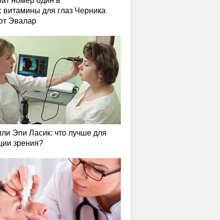
ат номер один в
: витамины для глаз Черника
от Эвалар
или Эпи Ласик: что лучше для
ции зрения?