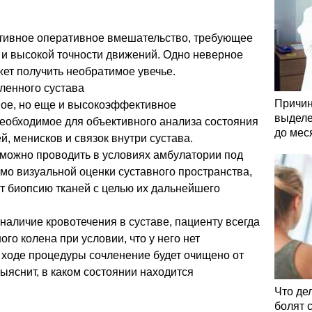
ивное оперативное вмешательство, требующее
 и высокой точности движений. Одно неверное
жет получить необратимое увечье.
ленного сустава
Причин
ное, но еще и высокоэффективное
выделе
необходимое для объективного анализа состояния
до мес
, менисков и связок внутри сустава.
можно проводить в условиях амбулатории под
о визуальной оценки суставного пространства,
т биопсию тканей с целью их дальнейшего
аличие кровотечения в суставе, пациенту всегда
го колена при условии, что у него нет
 ходе процедуры сочленение будет очищено от
выяснит, в каком состоянии находится
Что де
болят 