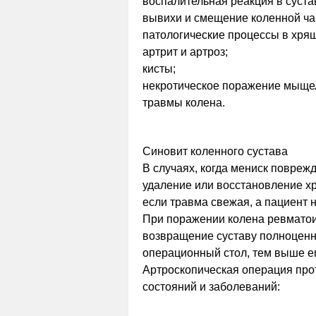
воспалительная реакция в суста
вывихи и смещение коленной ча
патологические процессы в хрящ
артрит и артроз;
кисты;
некротическое поражение мыще
травмы колена.
Синовит коленного сустава
В случаях, когда мениск поврежд
удаление или восстановление х
если травма свежая, а пациент 
При поражении колена ревматои
возвращение суставу полноценн
операционный стол, тем выше е
Артроскопическая операция про
состояний и заболеваний: