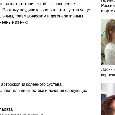
Препар
о назвать титанической — сочленение
России
 Поэтому неудивительно, что этот сустав чаще
форте 
ельным, травматическим и дегенеративным
енные из них:
Ласик 
коррек
 артроскопии коленного сустава
чают для диагностики и лечения следующих
парата;