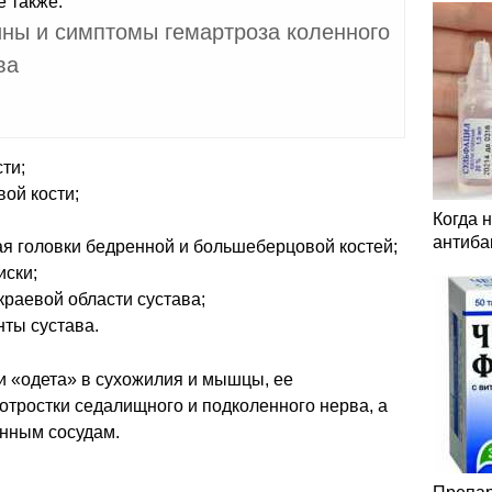
е также:
ны и симптомы гемартроза коленного
ва
ти;
ой кости;
Когда 
антиба
я головки бедренной и большеберцовой костей;
иски;
краевой области сустава;
ты сустава.
и «одета» в сухожилия и мышцы, ее
отростки седалищного и подколенного нерва, а
енным сосудам.