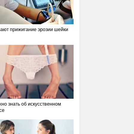
лают прижигание эрозии шейки
жно знать об искусственном
се