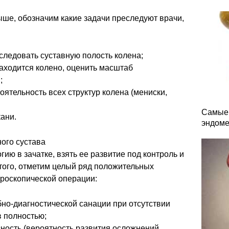
ыше, обозначим какие задачи преследуют врачи,
следовать суставную полость колена;
находится колено, оценить масштаб
;
ятельность всех структур колена (мениски,
Самые 
кани.
эндоме
ого сустава
ию в зачатке, взять ее развитие под контроль и
того, отметим целый ряд положительных
троскопической операции:
но-диагностической санации при отсутствии
в полностью;
ность (вероятность развития осложнений