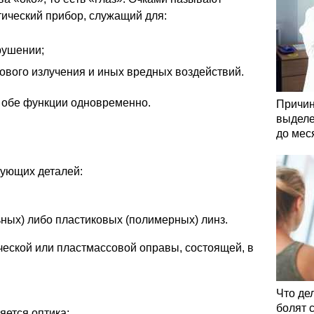
ический прибор, служащий для:
рушении;
ового излучения и иных вредных воздействий.
обе функции одновременно.
Причин
выделе
до мес
дующих деталей:
ных) либо пластиковых (полимерных) линз.
еской или пластмассовой оправы, состоящей, в
Что де
болят 
яется оптика;