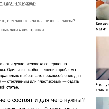
ят и для чего нужны?
ить, стеклянные или пластиковые линзы?
Как де
матки
нных линз с диоптриями
форт и делает человека совершенно
иях. Один из способов решения проблемы —
к правильно выбрать это приспособление для
ам — стеклянным или пластиковым — отдать
Что ну
ой статье.
климак
чего состоят и для чего нужны?
а «око», то есть «глаз». Очками называют