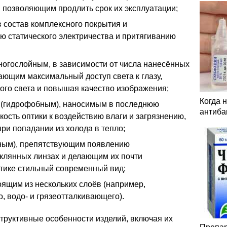
 позволяющим продлить срок их эксплуатации;
 состав комплексного покрытия и
 статического электричества и притягиванию
ногослойным, в зависимости от числа нанесённых
ающим максимальный доступ света к глазу,
ого света и повышая качество изображения;
Когда 
 (гидрофобным), наносимым в последнюю
антиба
сть оптики к воздействию влаги и загрязнению,
и попадании из холода в тепло;
ным), препятствующим появлению
еклянных линзах и делающим их почти
птике стильный современный вид;
ящим из нескольких слоёв (например,
, водо- и грязеотталкивающего).
труктивные особенности изделий, включая их