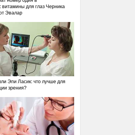
ат номер один в
: витамины для глаз Черника
от Эвалар
или Эпи Ласик: что лучше для
ции зрения?