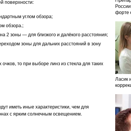
Препар
й поверхности:
России
форте 
ндартным углом обзора;
м обзора.;
а 2 зоны — для близкого и далёкого расстояния;
ереходом зоны для дальних расстояний в зону
очков, то при выборе линз из стекла для таких
Ласик 
коррек
удут иметь иные характеристики, чем для
онах с ярким солнечным освещением.