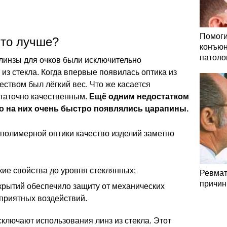
Помоги
что лучше?
конъюн
патоло
 линзы для очков были исключительно
з стекла. Когда впервые появилась оптика из
ством был лёгкий вес. Что же касается
статочно качественным.
Ещё одним недостатком
то на них очень быстро появлялись царапины.
полимерной оптики качество изделий заметно
кие свойства до уровня стеклянных;
Ревмат
причин
рытий обеспечило защиту от механических
приятных воздействий.
сключают использования линз из стекла. Этот