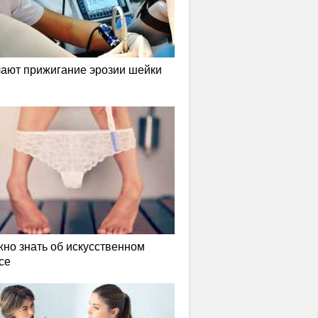
лают прижигание эрозии шейки
жно знать об искусственном
се