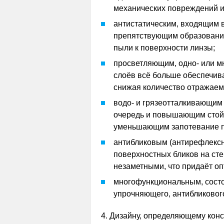
механических повреждений и
антистатическим, входящим в
препятствующим образованию
пыли к поверхности линзы;
просветляющим, одно- или м
слоёв всё больше обеспечив
снижая количество отражаем
водо- и грязеотталкивающим
очередь и повышающим стойко
уменьшающим запотевание пр
антибликовым (антирефлекс
поверхностных бликов на ст
незаметными, что придаёт о
многофункциональным, состо
упрочняющего, антибликового
4. Дизайну, определяющему конс