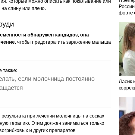
Препар
ия, которые можно описать как покалывание или
России
 на спину или плечо.
форте 
руди
еменности обнаружен кандидоз, она
ечение
, чтобы предотвратить заражение малыша
е также:
елать, если молочница постоянно
Ласик 
ащается
коррек
 результата при лечении молочницы на сосках
ную терапию. Этим должен заниматься только
ивогрибковых и других препаратов