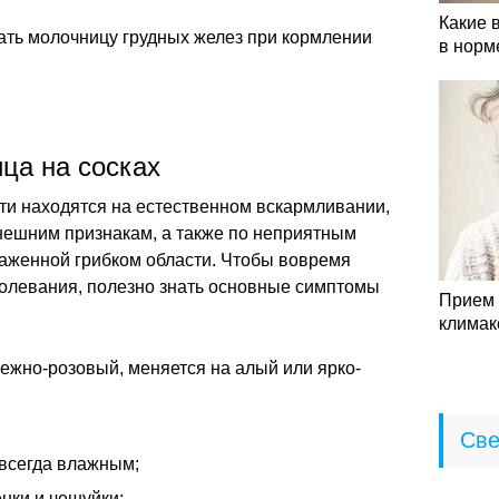
Какие 
ать молочницу грудных желез при кормлении
в норм
ца на сосках
дети находятся на естественном вскармливании,
внешним признакам, а также по неприятным
аженной грибком области. Чтобы вовремя
болевания, полезно знать основные симптомы
Прием 
климак
нежно-розовый, меняется на алый или ярко-
Све
 всегда влажным;
нки и чешуйки;