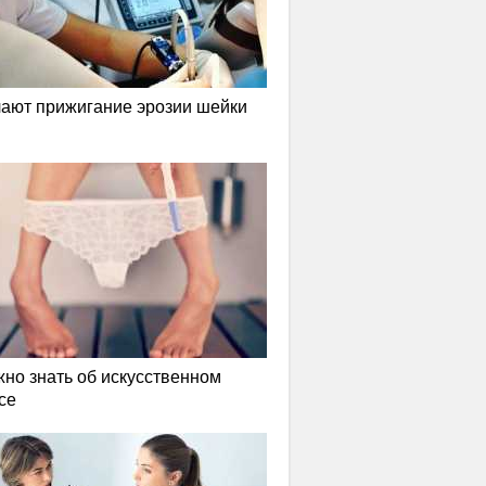
лают прижигание эрозии шейки
жно знать об искусственном
се