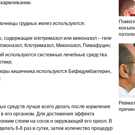
скармливании.
Помоги
лочницы грудных желез используются:
конъюн
патоло
, содержащие клотримазол или миконазол – гели
етоконазол, Клотримазол, Миконазол, Пимафуцин;
й используются системные лечебные средства
отики;
лоры кишечника используются Бифидумбактерин,
.
Ревмат
ых средств лучше всего делать после кормления
причин
 в его организм. Для достижения эффекта
онким слоем на сосок и окружающий его ореол. В
елать 6-8 раз в сутки, затем количество процедур