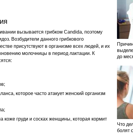
ия
ивании вызывается грибком Candida, поэтому
идоз. Возбудители данного грибкового
Причин
стве присутствуют в организме всех людей, и их
выделе
кновению молочницы в период лактации. К
до мес
ятся:
в;
анса, которое часто атакует женский организм
а;
а коже груди и сосках женщины, которая кормит
Что де
болят 