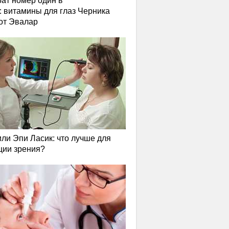
ат номер один в
: витамины для глаз Черника
от Эвалар
или Эпи Ласик: что лучше для
ции зрения?