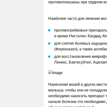
противопоказаны при грудном в
Наиболее часто для лечения мо
противогрибковые препараты
и крема Нистатин, Кандид, К
для снятия болевых ощущени
(Флуконазол), а также антиби
для восстановления микроф
Линекс, Бактисубтил, Ацилакт
Нанесение мазей и других местн
малыша, чтобы они не попадали
необходимо наносить препарат т
начале болезни это необходимо д